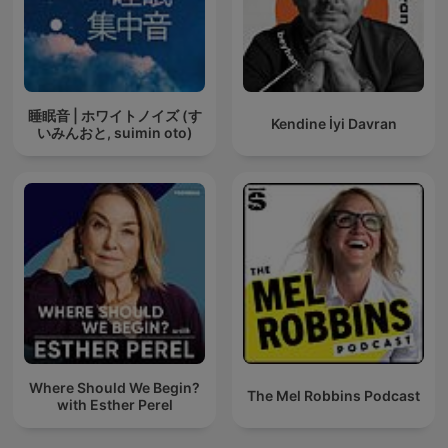
睡眠音 | ホワイトノイズ (す
Kendine İyi Davran
いみんおと, suimin oto)
Where Should We Begin?
The Mel Robbins Podcast
with Esther Perel