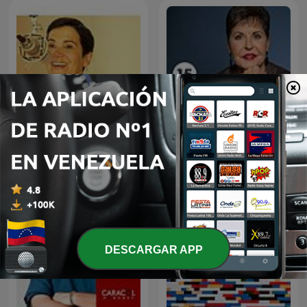
Joyce Meyer Enjoying
Conversaciones con
Everyday Life® Radio
Maytte Podcast
Podcast
DESCARGAR APP