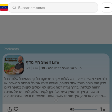
Podcasts
חיי מדף Shelf Life
כאן | Kan
|
19 - חיי מגש: אוכל בבתי כלא
ד"ר אורי מאיר צ'יזיק יוצא לגלות איך התרחקנו כל כך מהאוכל שלנו. בכל
פרק הוא בוחר מוצר אחד בסופר, ועושה איתו את כל המסע מהשדה או
החווה לצלחת. בדרך נגלה למה אנחנו לא יכולים לקנות בסופר דגים
מהכנרת, איך זה שאין בישראל תקן לקמח מלא, למה יש על טחינה
מדבקה אדומה, איך חומוס עושה אותנו מאושרים וכמה אנטיביוטיקה
באמת יש בעוף שלנו. סיבוב הקניות הבא כבר לא ייראה לכם אותו דבר
1
x
Volumen