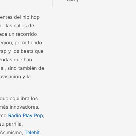
entes del hip hop
e las calles de
ece un recorrido
región, permitiendo
rap y los beats que
yendas que han
ial, sino también de
ovisación y la
que equilibra los
 más innovadoras.
como
Radio Play Pop
,
 parrilla,
. Asimismo,
Telehit