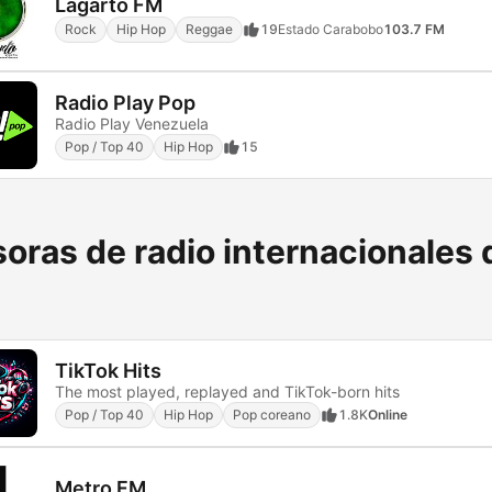
Lagarto FM
Rock
Hip Hop
Reggae
19
Estado Carabobo
103.7 FM
Radio Play Pop
Radio Play Venezuela
Pop / Top 40
Hip Hop
15
oras de radio internacionales 
TikTok Hits
The most played, replayed and TikTok-born hits
Pop / Top 40
Hip Hop
Pop coreano
1.8K
Online
Metro FM