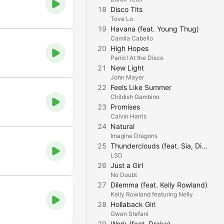
18
Disco Tits
Tove Lo
19
Havana (feat. Young Thug)
Camila Cabello
20
High Hopes
Panic! At the Disco
21
New Light
John Mayer
22
Feels Like Summer
Childish Gambino
23
Promises
Calvin Harris
24
Natural
Imagine Dragons
25
Thunderclouds (feat. Sia, Diplo & Labrinth)
LSD
26
Just a Girl
No Doubt
27
Dilemma (feat. Kelly Rowland)
Kelly Rowland featuring Nelly
28
Hollaback Girl
Gwen Stefani
29
Work (feat. Drake)