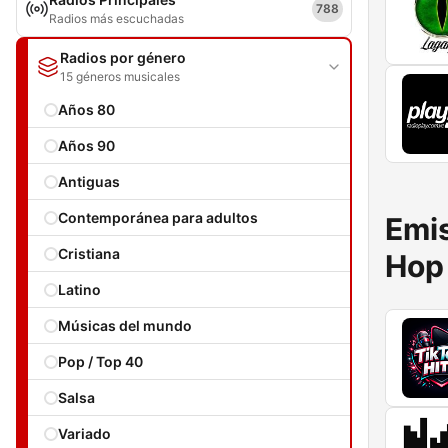
788
Radios más escuchadas
Radios por género
15 géneros musicales
Años 80
Años 90
Antiguas
Contemporánea para adultos
Emis
Cristiana
Hop
Latino
Músicas del mundo
Pop / Top 40
Salsa
Variado