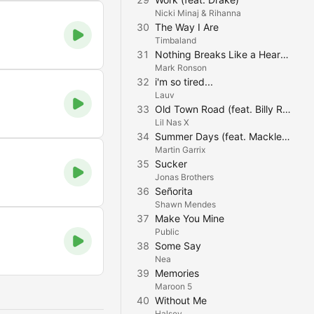
Nicki Minaj & Rihanna
30
The Way I Are
Timbaland
31
Nothing Breaks Like a Heart (feat. Miley Cyrus)
Mark Ronson
32
i'm so tired...
Lauv
33
Old Town Road (feat. Billy Ray Cyrus)
Lil Nas X
34
Summer Days (feat. Macklemore & Patrick Stump of Fall Out Boy)
Martin Garrix
35
Sucker
Jonas Brothers
36
Señorita
Shawn Mendes
37
Make You Mine
Public
38
Some Say
Nea
39
Memories
Maroon 5
40
Without Me
Halsey