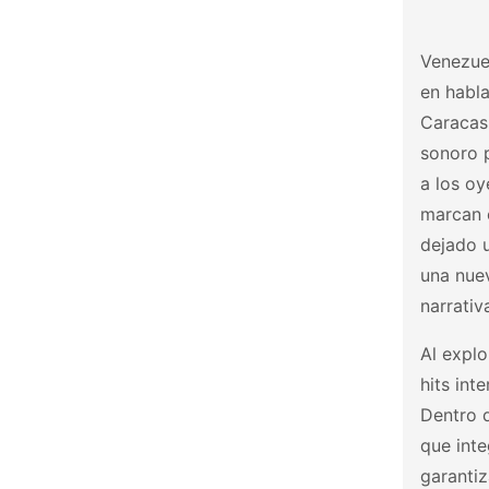
Venezue
en habla
Caracas 
sonoro p
a los oy
marcan e
dejado u
una nuev
narrativ
Al explo
hits in
Dentro 
que inte
garanti