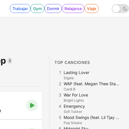
Trabajar
Gym
Dormir
Relajarse
Viaje
op
3
TOP CANCIONES
1
Lasting Lover
Sigala
2
WAP (feat. Megan Thee Stallion)
Cardi B
3
War For Love
Bright Lights
4
Emergency
M
Sofi Tukker
5
Mood Swings (feat. Lil Tjay & Summer Walker) [Remix]
Pop Smoke
6
Midnight Sky