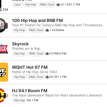
Jazz
Hip Hop
R&B / Soul
44.7K
91.7 FM
100 Hip Hop and RNB FM
Your #1 Station for Today's R&B Hip Hop and Throwbacks
Hip Hop
R&B / Soul
1.6K
Online
Skyrock
Premier sur le Rap
Hip Hop
R&B / Soul
65K
96.0 FM
WQHT Hot 97 FM
Home of Hip Hop Since 1992
Hip Hop
R&B / Soul
987
97.1 FM
HJ 94.1 Boom FM
The Next Generation Radio for Next Generation Listeners!
Hip Hop
94.1 FM