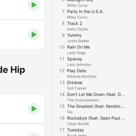
Miley Cyrus
7
Party In the U.S.A.
Miley Cyrus
8
Track 2
Harry Styles
9
Yummy
Justin Bieber
10
Rain On Me
Lady Gaga
11
Spacey
Lara Johnston
de Hip
12
Play Date
Melanie Martinez
13
Drinkee
Sofi Tukker
14
Don't Let Me Down (feat. Daya)
The Chainsmokers
15
The Greatest (feat. Kendrick Lamar)
Sia
16
Rockabye (feat. Sean Paul & Anne-Marie)
Clean Bandit
17
Tuesday
Burak Yeter