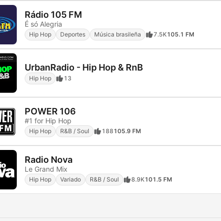
Rádio 105 FM
É só Alegria
Hip Hop
Deportes
Música brasileña
7.5K
105.1 FM
UrbanRadio - Hip Hop & RnB
Hip Hop
13
POWER 106
#1 for Hip Hop
Hip Hop
R&B / Soul
188
105.9 FM
Radio Nova
Le Grand Mix
Hip Hop
Variado
R&B / Soul
8.9K
101.5 FM