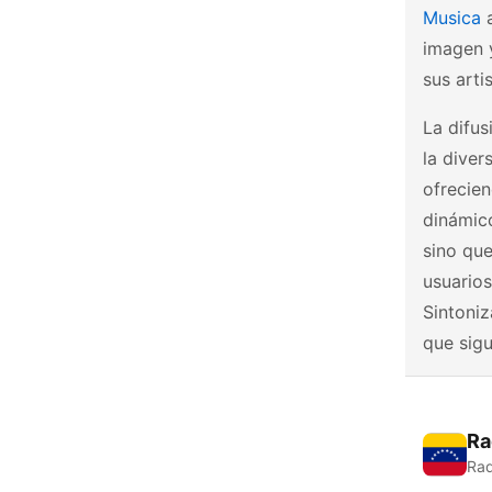
Musica
a
imagen 
sus arti
La difus
la dive
ofrecien
dinámico
sino que
usuarios
Sintoniz
que sig
Ra
Rad