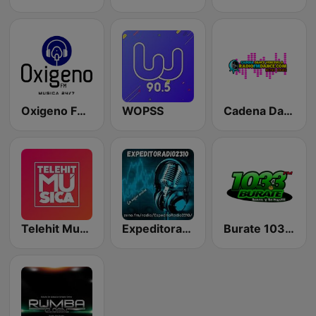
Oxigeno FM Radio
WOPSS
Cadena Dance Venezuela
Telehit Musica
Expeditoradio2310
Burate 103.3 FM