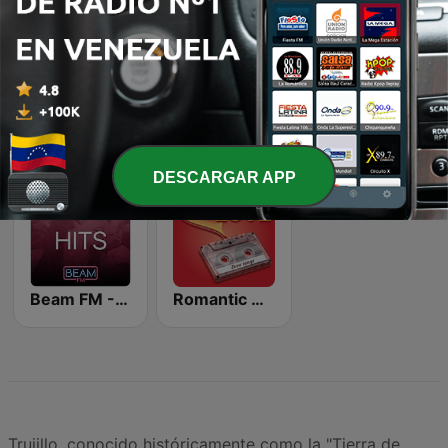
Dance Machine
Wonder 80's
80s Pop Vibes
DESCARGAR APP
Beam FM - Adult Hits
Romantic Vibes
Trujillo, conocido históricamente como la "Tierra de