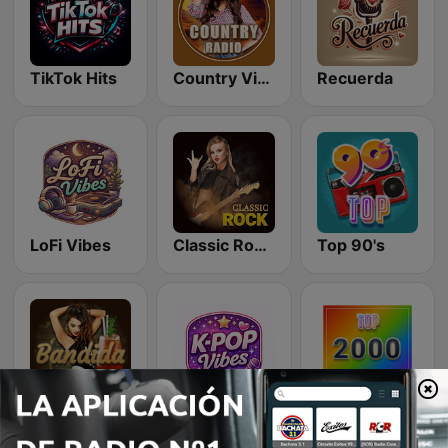
TikTok Hits
Country Vibes
Recuerda
LoFi Vibes
Classic Rock Station
Top 90's
Latina Bandida!
K-Pop Vibes
Rewind 2000's