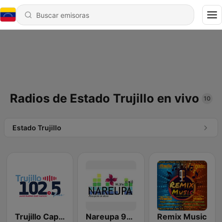
Radios de Estado Trujillo en vivo
10
Estado Trujillo
Trujillo Capital 102.5 FM
Nareupa 99.3 FM
Remix Music