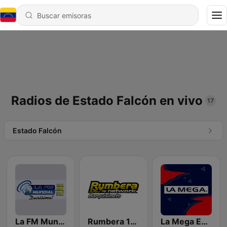
Radios de Estado Falcón en vivo
17
Estado Falcón
La FM Mundial
Rumbera 106.7
La Mega Estación