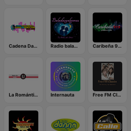
Cadena Dance Venezuela
Radio baladasyalgomas
Caribeña 97.9 FM
La Romántica FM Punto Fijo
Internauta
Free FM Classics Venezuela