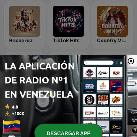
Recuerda
TikTok Hits
Country Vibes
Chillout Vibes
LoFi Vibes
Romantic Vibes
DESCARGAR APP