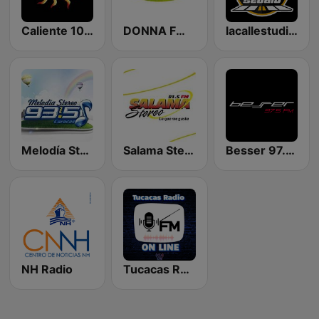
Caliente 103.1 FM
DONNA FM 97.7
lacallestudio.com
Melodía Stereo
Salama Stereo 91.5 FM
Besser 97.5 FM
NH Radio
Tucacas Radio Online