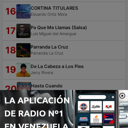
CORTINA TITULARES
16
Eduardo Ortiz Mora
Pa Que Me Llamas (Salsa)
17
Luis Miguel del Amargue
Parranda La Cruz
18
Parranda La Cruz
De La Cabeza a Los Pies
19
Jerry Rivera
Hasta Cuando
20
Kittin
No Me Acostumbro (En Vivo)
21
Rey Ruiz
Al Aire
22