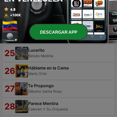
Ana
La Primavera
23
José Salgado y Los Colosos
El Reloj Cucu
DESCARGAR APP
24
Maelo Ruiz
Lucerito
25
Betulio Medina
Háblame en la Cama
26
Mario Ortiz
Te Propongo
27
Gilberto Santa Rosa
Parece Mentira
28
Calaven Y Su Orquesta