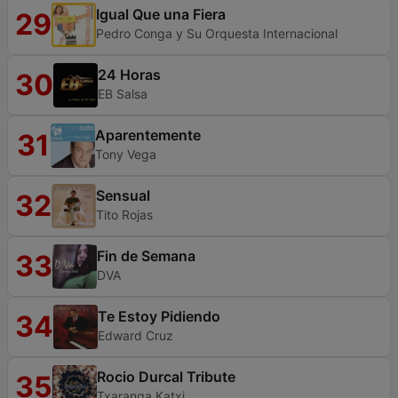
Igual Que una Fiera
29
Pedro Conga y Su Orquesta Internacional
24 Horas
30
EB Salsa
Aparentemente
31
Tony Vega
Sensual
32
Tito Rojas
Fin de Semana
33
DVA
Te Estoy Pidiendo
34
Edward Cruz
Rocio Durcal Tribute
35
Txaranga Katxi