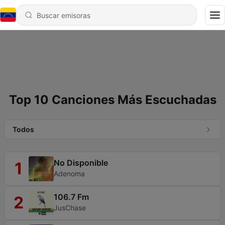
Top 10 Canciones Más Escuchadas
Todos
No Disponible
1
Adenoma
106.7 Fm
2
JusChase