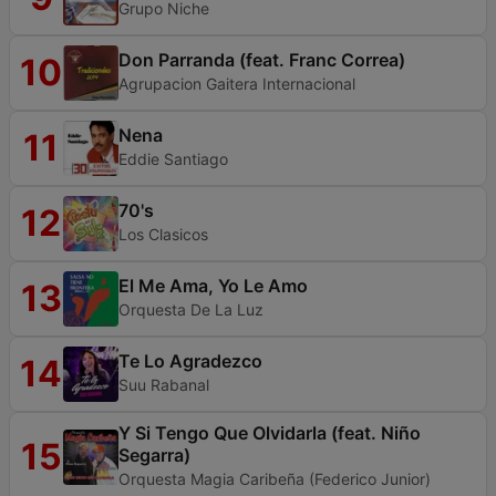
Grupo Niche
Don Parranda (feat. Franc Correa)
10
Agrupacion Gaitera Internacional
Nena
11
Eddie Santiago
70's
12
Los Clasicos
El Me Ama, Yo Le Amo
13
Orquesta De La Luz
Te Lo Agradezco
14
Suu Rabanal
Y Si Tengo Que Olvidarla (feat. Niño
15
Segarra)
Orquesta Magia Caribeña (Federico Junior)