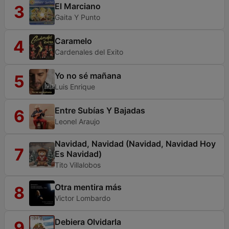
El Marciano
3
Gaita Y Punto
Caramelo
4
Cardenales del Exito
Yo no sé mañana
5
Luis Enrique
Entre Subías Y Bajadas
6
Leonel Araujo
Navidad, Navidad (Navidad, Navidad Hoy
7
Es Navidad)
Tito Villalobos
Otra mentira más
8
Victor Lombardo
Debiera Olvidarla
9