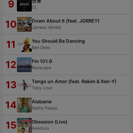
멘붕
9
CL
Down About It (feat. JGRREY)
10
Jarreau Vandal
You Should Be Dancing
11
Bee Gees
Fm 101.9
12
Redscape
Tengo un Amor (feat. Rakim & Ken-Y)
13
Toby Love
Alabame
14
Nathy Peluso
Obsesion (Live)
15
Aventura