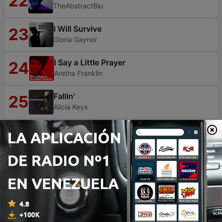
22
TheAbstractBlu
I Will Survive
23
Gloria Gaynor
I Say a Little Prayer
24
Aretha Franklin
Fallin'
25
Alicia Keys
Celebration
26
Kool & The Gang
Hot Stuff
27
Donna Summer
Got to Be Real
28
Cheryl Lynn