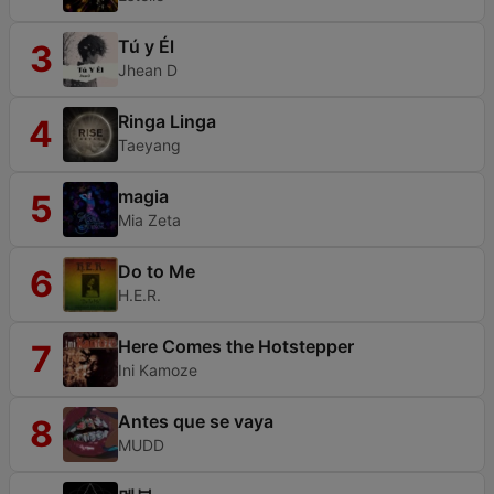
Tú y Él
3
Jhean D
Ringa Linga
4
Taeyang
magia
5
Mia Zeta
Do to Me
6
H.E.R.
Here Comes the Hotstepper
7
Ini Kamoze
Antes que se vaya
8
MUDD