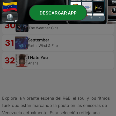
Never Too Much
29
Luther Vandross
DESCARGAR APP
It's Raining Men
30
The Weather Girls
September
31
Earth, Wind & Fire
I Hate You
32
Ariana
Explora la vibrante escena del R&B, el soul y los ritmos
funk que están marcando la pauta en las emisoras de
Venezuela actualmente. Esta selección refleja una