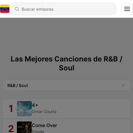
Las Mejores Canciones de R&B /
Soul
R&B / Soul
4+
1
Omar Courtz
Come Over
2
Estelle