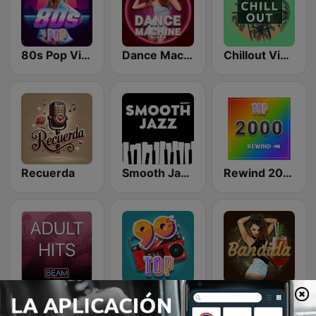
80s Pop Vibes
Dance Machine
Chillout Vibes
Recuerda
Smooth Jazz - Groov
Rewind 2000's
Beam FM - Adult Hits
Top 90's
Latina Bandida!