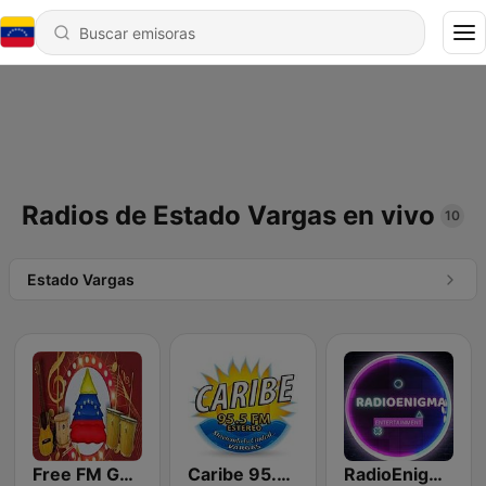
Radios de Estado Vargas en vivo
10
Estado Vargas
Free FM Gaita
Caribe 95.5 FM
RadioEnigma