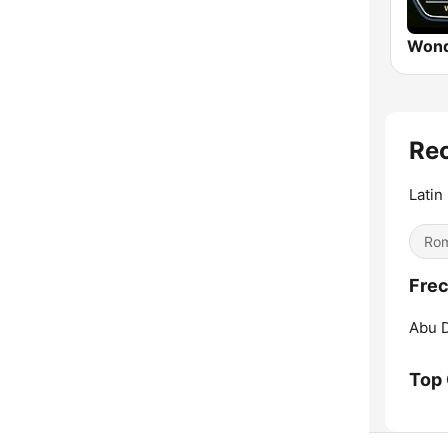
Wond
Re
Latin
Rom
Frec
Abu D
Top