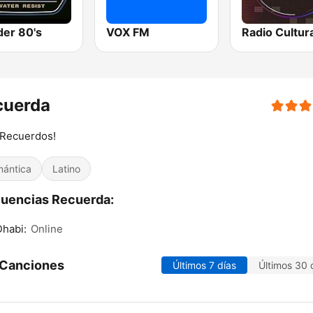
er 80's
VOX FM
cuerda
 Recuerdos!
ántica
Latino
uencias Recuerda:
habi:
Online
 Canciones
Últimos 7 días
Últimos 30 