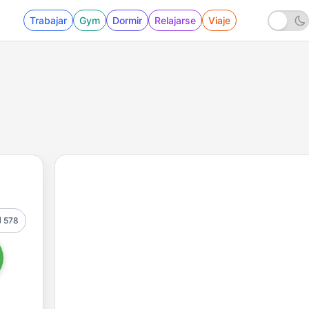
Trabajar
Gym
Dormir
Relajarse
Viaje
578