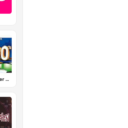
80s 90s Super Pop Hits