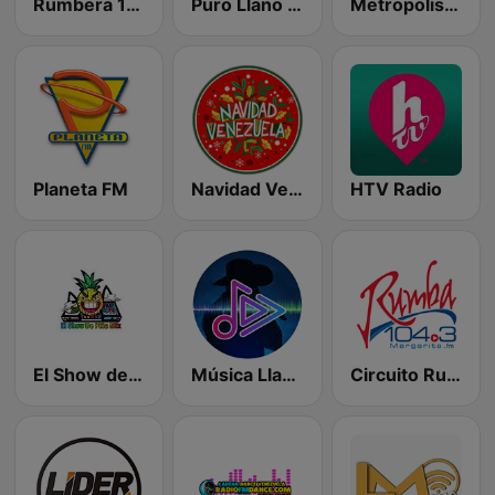
Rumbera 106.7
Puro Llano Radio
Metropolis 103.9 FM
Planeta FM
Navidad Venezuela
HTV Radio
El Show de Piña Mix
Música Llanera y Folklor
Circuito Rumba - Margarita