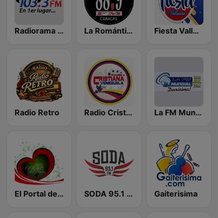
Radiorama Stereo
La Romántica
Fiesta Vallenata
Radio Retro
Radio Cristiana Venezuela
La FM Mundial
El Portal del Amor
SODA 95.1 FM
Gaiterisima