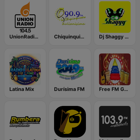
UnionRadio 104.5
Chiquinquireña
Dj Shaggy Venezuela
Latina Mix
Durísima FM
Free FM Gaita