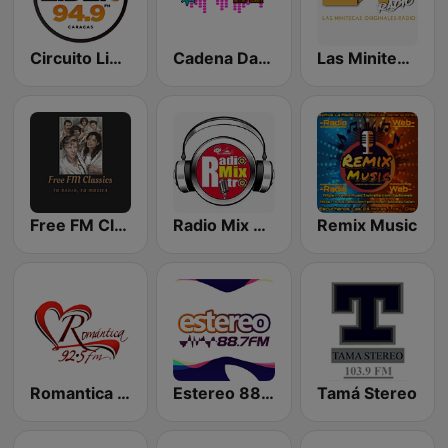
Circuito Lider Caracas
Cadena Dance Venezuela
Las Minitecas Originales
Free FM Classics Venezuela
Radio Mix Retro
Remix Music
Romantica 92.5 FM
Estereo 88.7 FM
Tamá Stereo