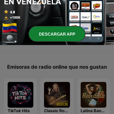
Página
1
de
14
1
2
3
>
>>
DESCARGAR APP
Emisoras de radio online que nos gustan
TikTok Hits
Classic Rock Station
Latina Bandida!