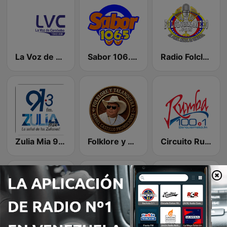
La Voz de Carabobo
Sabor 106.5 FM
Radio Folclorllanero.com
Zulia Mia 91.3 FM
Folklore y Talanquera
Circuito Rumba - Barquisimeto
Dj Carlos Radio
Exitos 100.9
Radio baladasyalgomas