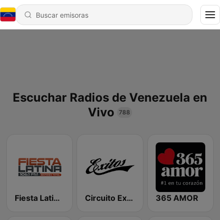
Escuchar Radios de Venezuela en
Vivo
788
Fiesta Latina 106.1 FM
Circuito Exitos 99.9 FM
365 AMOR