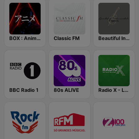
BOX : Anime Radio -アニメラジオ
Classic FM
Beautiful Instrumentals Channel
BBC Radio 1
80s ALIVE
Radio X - London