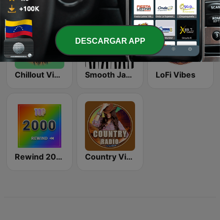
DESCARGAR APP
Chillout Vibes
Smooth Jazz - Groov
LoFi Vibes
Rewind 2000's
Country Vibes