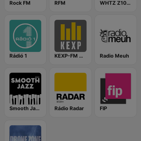
Rock FM
RFM
WHTZ Z100 New York
Rádió 1
KEXP-FM 90.3
Radio Meuh
Smooth Jazz - Groov
Rádio Radar
FIP