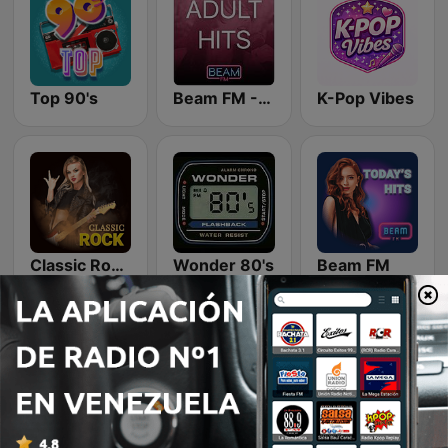
Top 90's
Beam FM - Adult Hits
K-Pop Vibes
Classic Rock Station
Wonder 80's
Beam FM
80s Pop Vibes
Romantic Vibes
Latina Bandida!