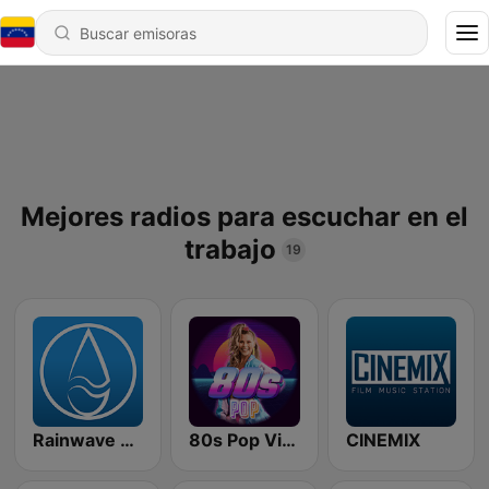
Mejores radios para escuchar en el
trabajo
19
Rainwave Game Music
80s Pop Vibes
CINEMIX