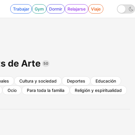
Trabajar
Gym
Dormir
Relajarse
Viaje
s de Arte
50
eales
Cultura y sociedad
Deportes
Educación
Ocio
Para toda la familia
Religión y espiritualidad