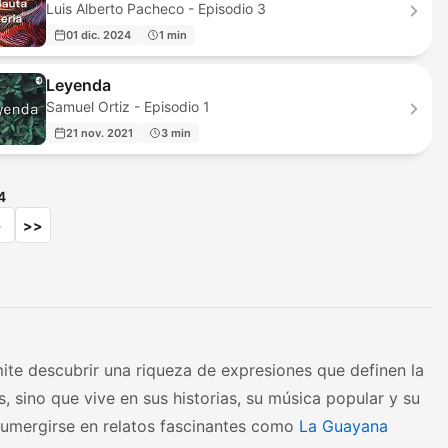
Luis Alberto Pacheco - Episodio 3
01 dic. 2024
1 min
Leyenda
Samuel Ortiz - Episodio 1
21 nov. 2021
3 min
4
>
>>
ite descubrir una riqueza de expresiones que definen la
as, sino que vive en sus historias, su música popular y su
 sumergirse en relatos fascinantes como
La Guayana