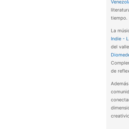
Venezol
literatu
tiempo.
La músic
Indie - 
del val
Diomede
Complem
de refle
Además d
comunid
conectan
dimensió
creativi