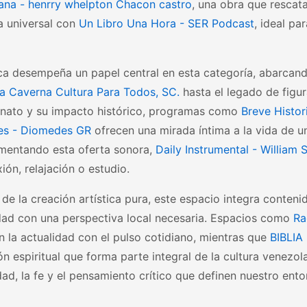
ana - henrry whelpton Chacon castro
, una obra que rescata
ra universal con
Un Libro Una Hora - SER Podcast
, ideal pa
a desempeña un papel central en esta categoría, abarcando
La Caverna Cultura Para Todos, SC.
hasta el legado de figur
lenato y su impacto histórico, programas como
Breve Histor
s - Diomedes GR
ofrecen una mirada íntima a la vida de un
entando esta oferta sonora,
Daily Instrumental - William S
xión, relajación o estudio.
e la creación artística pura, este espacio integra contenid
ad con una perspectiva local necesaria. Espacios como
Ra
 la actualidad con el pulso cotidiano, mientras que
BIBLIA
n espiritual que forma parte integral de la cultura venezol
dad, la fe y el pensamiento crítico que definen nuestro ento