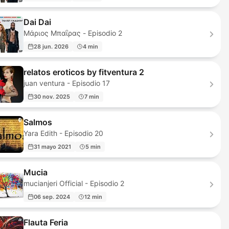
Dai Dai
Μάριος Μπαΐρας - Episodio 2
28 jun. 2026
4 min
relatos eroticos by fitventura 2
juan ventura - Episodio 17
30 nov. 2025
7 min
Salmos
Yara Edith - Episodio 20
31 mayo 2021
5 min
Mucia
mucianjeri Official - Episodio 2
06 sep. 2024
12 min
Flauta Feria