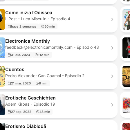
Come inizia l'Odissea
Il Post - Luca Misculin - Episodio 4
hace 2 semanas
50 min
Electronica Monthly
feedback@electronicamonthly.com - Episodio 43
31 dic. 2023
112 min
Cuentos
Pedro Alexander Can Caamal - Episodio 2
21 mar. 2020
8 min
Erotische Geschichten
Adem Kirbas - Episodio 19
27 sep. 2022
48 min
Erotismo Diäblodä