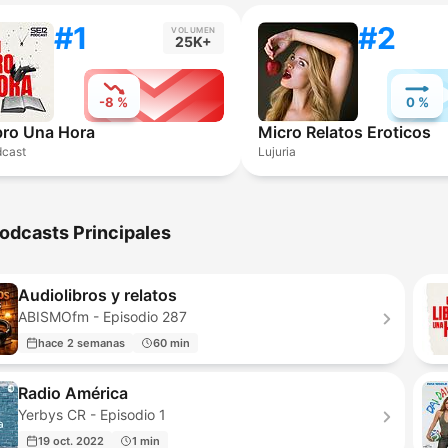
#1
#2
VOLUMEN
25K+
-8 %
0 %
bro Una Hora
Micro Relatos Eroticos
cast
Lujuria
odcasts Principales
Audiolibros y relatos
ABISMOfm - Episodio 287
hace 2 semanas
60 min
Radio América
Yerbys CR - Episodio 1
19 oct. 2022
1 min