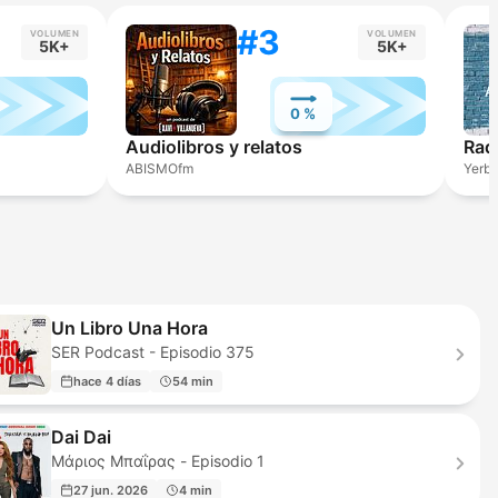
#3
VOLUMEN
VOLUMEN
5K+
5K+
0 %
Audiolibros y relatos
Rad
ABISMOfm
Yerb
Un Libro Una Hora
SER Podcast - Episodio 375
hace 4 días
54 min
Dai Dai
Μάριος Μπαΐρας - Episodio 1
27 jun. 2026
4 min