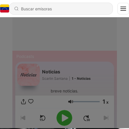
Podcasts
Noticias
Scarlin Santana
|
1 - Noticias
breve noticias.
1
x
Volumen