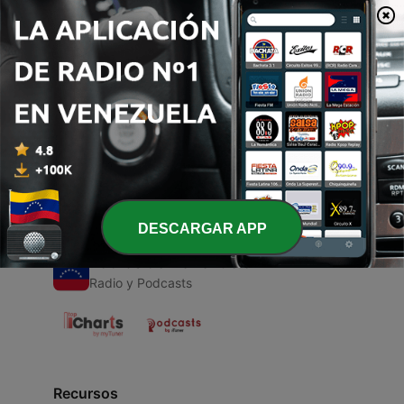
00:00
00:00
Episodios
-
1
Noticias
06 ago. 2021
DESCARGAR APP
Radios de Venezuela
Radio y Podcasts
Recursos