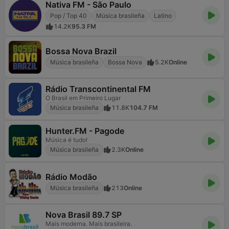
Nativa FM - São Paulo
Pop / Top 40
Música brasileña
Latino
14.2K
95.3 FM
Bossa Nova Brazil
Música brasileña
Bossa Nova
5.2K
Online
Rádio Transcontinental FM
O Brasil em Primeiro Lugar
Música brasileña
11.8K
104.7 FM
Hunter.FM - Pagode
Música é tudo!
Música brasileña
2.3K
Online
Rádio Modão
Música brasileña
213
Online
Nova Brasil 89.7 SP
Mais moderna. Mais brasileira.