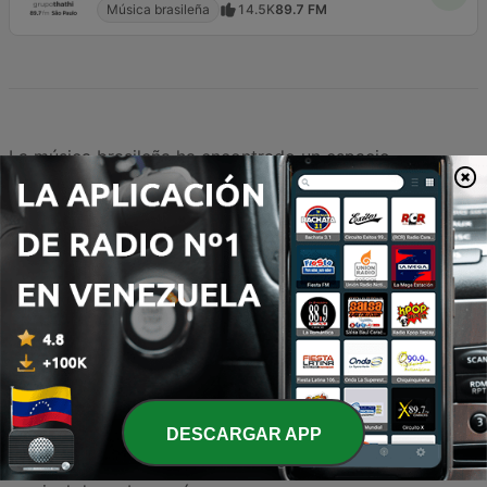
Música brasileña
14.5K
89.7 FM
La música brasileña ha encontrado un espacio
privilegiado en el dial venezolano, creando un puente
cultural que une los ritmos vibrantes del Amazonas con
la calidez del Caribe. Desde las melodías suaves y
sofisticadas de la bossa nova hasta la energía
contagiosa de la samba y el pagode, los oyentes en
Venezuela disfrutan de una programación diversa que
celebra la inmensa riqueza sonora del gigante del sur.
Esta influencia se manifiesta no solo en los géneros
tradicionales, sino también en propuestas
DESCARGAR APP
contemporáneas que fusionan lo mejor de la producción