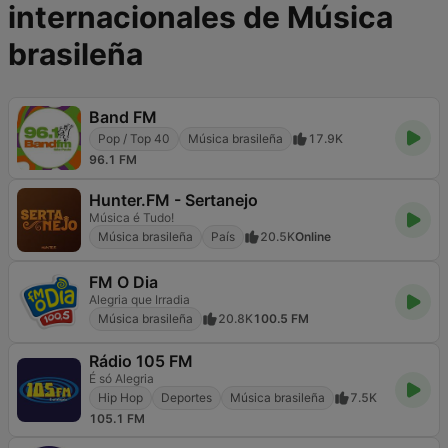
internacionales de Música
brasileña
Band FM
Pop / Top 40
Música brasileña
17.9K
96.1 FM
Hunter.FM - Sertanejo
Música é Tudo!
Música brasileña
País
20.5K
Online
FM O Dia
Alegria que Irradia
Música brasileña
20.8K
100.5 FM
Rádio 105 FM
É só Alegria
Hip Hop
Deportes
Música brasileña
7.5K
105.1 FM