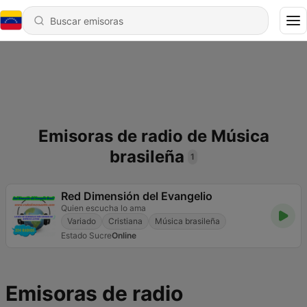
Emisoras de radio de Música
brasileña
1
Red Dimensión del Evangelio
Quien escucha lo ama
Variado
Cristiana
Música brasileña
Estado Sucre
Online
Emisoras de radio