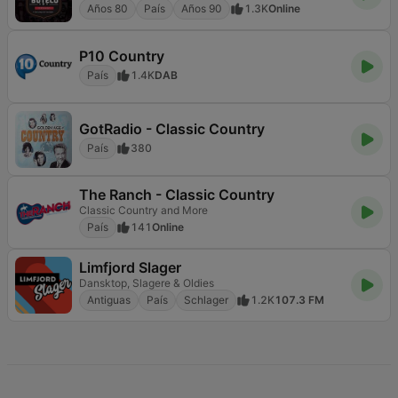
Años 80
País
Años 90
1.3K
Online
P10 Country
País
1.4K
DAB
GotRadio - Classic Country
País
380
The Ranch - Classic Country
Classic Country and More
País
141
Online
Limfjord Slager
Dansktop, Slagere & Oldies
Antiguas
País
Schlager
1.2K
107.3 FM