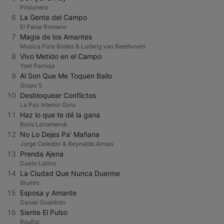
Prisionero
6
La Gente del Campo
El Paisa Romano
7
Magia de los Amantes
Musica Para Bodas & Ludwig van Beethoven
8
Vivo Metido en el Campo
Yoel Pantoja
9
Al Son Que Me Toquen Bailo
Grupo 5
10
Desbloquear Conflictos
La Paz Interior Guru
11
Haz lo que te dé la gana
Boris Larramendi
12
No Lo Dejes Pa' Mañana
Jorge Celedón & Reynaldo Armas
13
Prenda Ajena
Dueto Latino
14
La Ciudad Que Nunca Duerme
Blumm
15
Esposa y Amante
Daniel Gualdrón
16
Siente El Pulso
RouEst