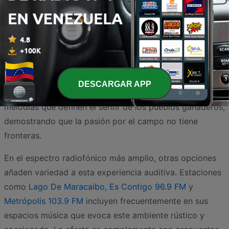
"country" se vive intensamente en el llano venezolano.
Plataformas digitales como
Radio Folclorllanero.com
y
Puro Llano Radio
son fundamentales para quienes
buscan esa conexión con las raíces del folklore nacional,
compartiendo temáticas de libertad y naturaleza
comunes a ambos estilos. Asimismo,
Radio Horizonte
DESCARGAR APP
Criollo
destaca por su labor en la difusión de las
melodías que definen el sentir de los pueblos ganaderos,
demostrando que la pasión por el campo no tiene
fronteras.
En el espectro radiofónico más amplio, otras opciones
añaden variedad a esta experiencia auditiva. Estaciones
como
Lago De Maracaibo
,
Es Contigo 96.9 FM
y
Metrópolis 103.9 FM
incluyen frecuentemente en sus
espacios música que evoca este ambiente rústico y