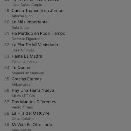
Jose Catire Carpio
29
Cuñao Toqueme un Joropo
Alfonso Nino
30
Lo Más Importante
Rafa Show
31
He Perdido en Poco Tiempo
Damaso Figueredo
32
La Flor De MI Vecindario
José AlÍ Rojas
33
Hasta La Madre
Yeison Jimenez
34
Tu Querer
Manuel de Manuela
35
Gracias Eternas
Arikamarka
36
Hay Una Tierra Nueva
SILVA LETICIA
37
Dos Mundos Diferentes
Pedro Arraez
38
La Hija del Matuyire
Omar Castillo
39
Mi Vida En Otro Lado
Maskatesta