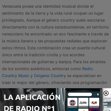
Venezuela posee una identidad musical donde el
sentimiento de la tierra y la vida rural ocupan un lugar
privilegiado. Aunque el género country suele asociarse
directamente con la cultura estadounidense, en territorio
venezolano ha encontrado un eco fascinante a través de
la música llanera y las propuestas radiales que exploran
estos ritmos. Esta combinación crea un puente cultural
único entre la tradición criolla y los acordes
internacionales de guitarras y banjos. Para los amantes
de los sonidos auténticos, emisoras como
Radio
Country Music
y
Oxigeno Country
se especializan en
traer lo mejor del género, ofreciendo una programación
que equilibra los clásicos con los éxitos
contemporáneos del Nashville sound.
Por otro lado, la interpretación local de este espíritu