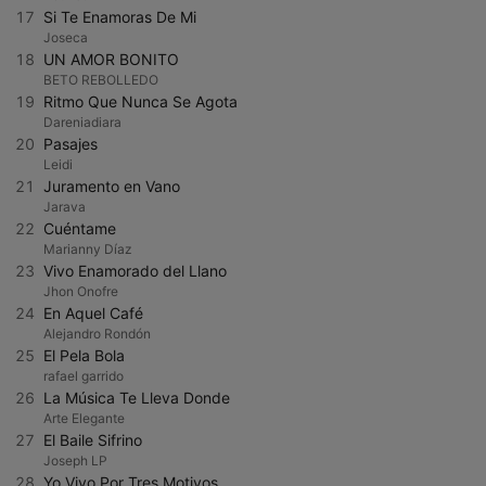
17
Si Te Enamoras De Mi
Joseca
18
UN AMOR BONITO
BETO REBOLLEDO
19
Ritmo Que Nunca Se Agota
Dareniadiara
20
Pasajes
Leidi
21
Juramento en Vano
Jarava
22
Cuéntame
Marianny Díaz
23
Vivo Enamorado del Llano
Jhon Onofre
24
En Aquel Café
Alejandro Rondón
25
El Pela Bola
rafael garrido
26
La Música Te Lleva Donde
Arte Elegante
27
El Baile Sifrino
Joseph LP
28
Yo Vivo Por Tres Motivos