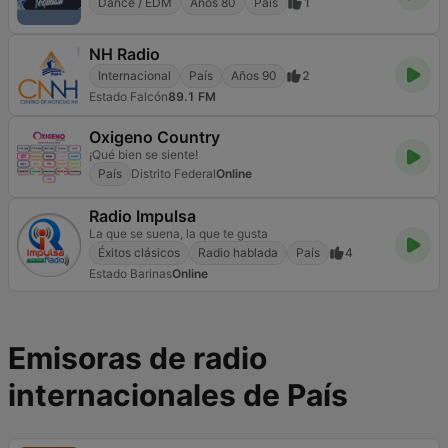
Dance / EDM
Años 80
País
1
NH Radio
Internacional
País
Años 90
2
Estado Falcón
89.1 FM
Oxigeno Country
¡Qué bien se siente!
País
Distrito Federal
Online
Radio Impulsa
La que se suena, la que te gusta
Éxitos clásicos
Radio hablada
País
4
Estado Barinas
Online
Emisoras de radio
internacionales de País