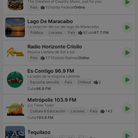
The Greatest of Country Music, just for you.
País
1
Distrito Federal
Online
Lago De Maracaibo
La estacion del sur del lago de Maracaibo
Pública
Locales
País
9
Zulia
97.7 FM
Radio Horizonte Criollo
Musica Llanera de Sol a sol
País
171
Estado Barinas
Online
Es Contigo 96.9 FM
La radio de la esquina caliente
Escucha sencilla
País
Chillout
2
Zulia
96.9 FM
Metrópolis 103.9 FM
¡Lo Tiene Todo!
Cultura & Educación
Locales
País
143
Zulia
103.9 FM
Tequilazo