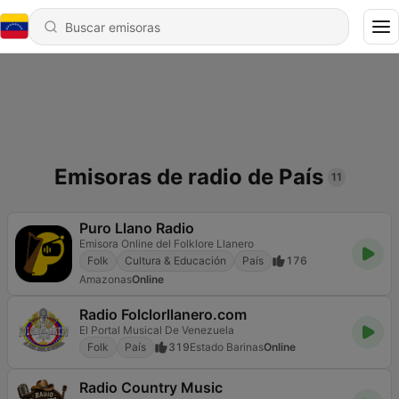
Emisoras de radio de País
11
Puro Llano Radio
Emisora Online del Folklore Llanero
Folk
Cultura & Educación
País
176
Amazonas
Online
Radio Folclorllanero.com
El Portal Musical De Venezuela
Folk
País
319
Estado Barinas
Online
Radio Country Music