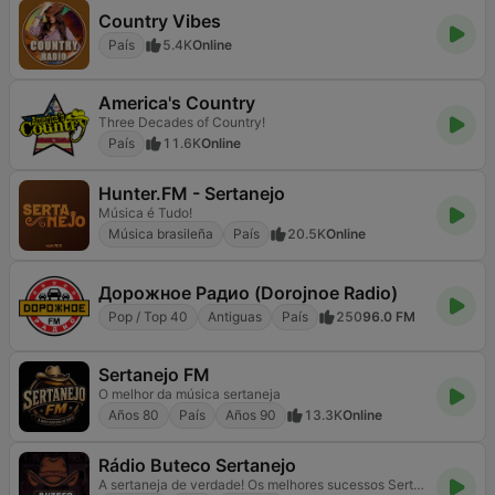
Country Vibes
País
5.4K
Online
America's Country
Three Decades of Country!
País
11.6K
Online
Hunter.FM - Sertanejo
Música é Tudo!
Música brasileña
País
20.5K
Online
Дорожное Радио (Dorojnoe Radio)
Pop / Top 40
Antiguas
País
250
96.0 FM
Sertanejo FM
O melhor da música sertaneja
Años 80
País
Años 90
13.3K
Online
Rádio Buteco Sertanejo
A sertaneja de verdade! Os melhores sucessos Sertanejo Anos 80,90,2000