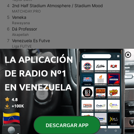
4
2nd Half Stadium Atmosphere / Stadium Mood
MATCHDAY.PRO
5
Veneka
Rawayana
6
Dá Professor
Akapellah
7
Venezuela Es Futve
Liga FUTVE
8
The Rush
Ultra Naté
9
Rush On Me
Silva Bumpa
10
Fm 101.9
Redscape
11
Eres una en un Millón
JGB
12
Pink Pony Club
Chappell Roan
13
Pa’ Enamorarte
Ronald Borjas
14
The Devil Wears Pink
DESCARGAR APP
Motion Picture Ending
15
Meantime