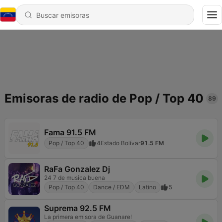
Emisoras de radio de Pop / Top 40
89
Fama 91.5 FM
Pop / Top 40
4
Estado Bolívar
91.5 FM
RaFa Gonzalez Dj
24 7 de musica buena
Pop / Top 40
Dance / EDM
Latino
5
Suprema 92.5 FM
La primera emisora de Guanare!