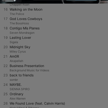
Chappell Roan
16
Walking on the Moon
The Police
17
God Loves Cowboys
The BossHoss
18
Contigo Mis Planes
Seven Mondragon
19
Lasting Lover
Sigala
20
Midnight Sky
Miley Cyrus
21
Am0R
Akapellah
22
Business Presentation
Background Music for Videos
23
back to friends
sombr
24
MAYBE.
SIENNA SPIRO
25
Ordinary
Alex Warren
26
We Found Love (feat. Calvin Harris)
Nicki Minaj & Rihanna