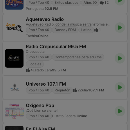
Pop / Top 40
Éxitos clásicos
Años 90
12
Portuguesa
92.5 FM
Aqueteveo Radio
Aqueteveo Radio: dónde la música se transforma en una grata experiencia.
Pop / Top 40
Dance / EDM
Latino
1
Táchira
Online
Radio Crepuscular 99.5 FM
Crepuscular
Pop / Top 40
Contemporánea para adultos
Locales
4
Estado Lara
99.5 FM
Universo 107.1 FM
Pop / Top 40
Reguetón
2
Zulia
107.1 FM
Oxigeno Pop
¡Qué bien se siente!
Pop / Top 40
Distrito Federal
Online
En El Aire FM