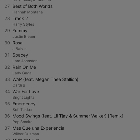
27
Best of Both Worlds
Hannah Montana
28
Track 2
Harry Styles
29
Yummy
Justin Bieber
30
Rosa
J Balvin
31
Spacey
Lara Johnston
32
Rain On Me
Lady Gaga
33
WAP (feat. Megan Thee Stallion)
Cardi B
34
War For Love
Bright Lights
35
Emergency
Sofi Tukker
36
Mood Swings (feat. Lil Tjay & Summer Walker) [Remix]
Pop Smoke
37
Mas Que una Experiencia
Wilber Guzmán