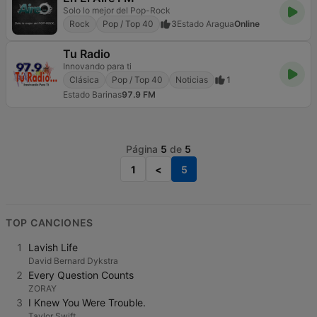
Solo lo mejor del Pop-Rock
Rock
Pop / Top 40
3
Estado Aragua
Online
Tu Radio
Innovando para ti
Clásica
Pop / Top 40
Noticias
1
Estado Barinas
97.9 FM
Página
5
de
5
1
<
5
TOP CANCIONES
1
Lavish Life
David Bernard Dykstra
2
Every Question Counts
ZORAY
3
I Knew You Were Trouble.
Taylor Swift