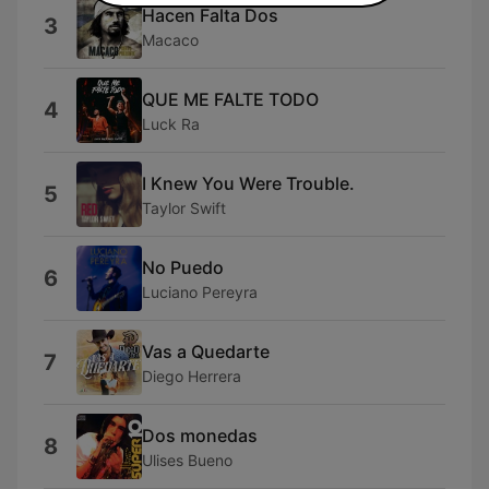
Hacen Falta Dos
3
Macaco
QUE ME FALTE TODO
4
Luck Ra
I Knew You Were Trouble.
5
Taylor Swift
No Puedo
6
Luciano Pereyra
Vas a Quedarte
7
Diego Herrera
Dos monedas
8
Ulises Bueno