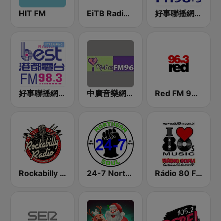
HIT FM
EiTB Radio Euskadi
好事聯播網 Best Radio FM98.9
好事聯播網 港都983 Best Radio FM98.3
中廣音樂網 i Radio FM96.3
Red FM 90's
Rockabilly Radio
24-7 Northern Soul
Rádio 80 FM - Anos 80