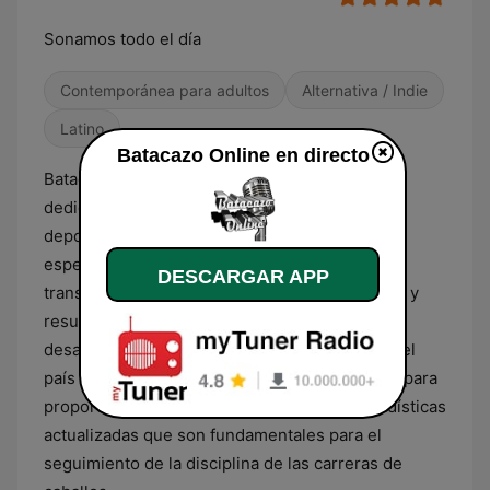
Sonamos todo el día
Contemporánea para adultos
Alternativa / Indie
Latino
Batacazo Online en directo
Batacazo Online es una emisora venezolana
dedicada primordialmente a la cobertura del
deporte hípico y la información deportiva
especializada. Su formato se centra en la
DESCARGAR APP
transmisión de análisis detallados, pronósticos y
resultados en tiempo real de las competencias
desarrolladas en los principales hipódromos del
país y del exterior. El contenido está diseñado para
proporcionar al oyente datos técnicos y estadísticas
actualizadas que son fundamentales para el
seguimiento de la disciplina de las carreras de