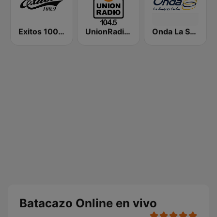
Exitos 100.9
UnionRadio 104.5
Onda La Superestación
Batacazo Online en vivo