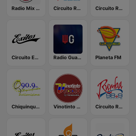
Radio Mix Retro
Circuito Rumba - Barquisimeto
Circuito Rumba - Guayana
Circuito Exitos 99.9 FM
Radio Guaco
Planeta FM
Chiquinquireña
Vinotinto Radio Venezuela
Circuito Rumba - Maturín