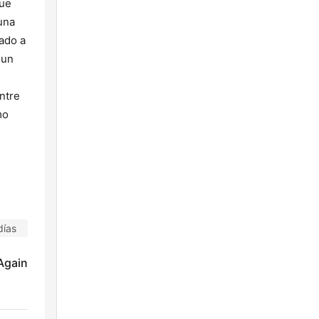
que
una
tado a
 un
ntre
mo
días
 Again