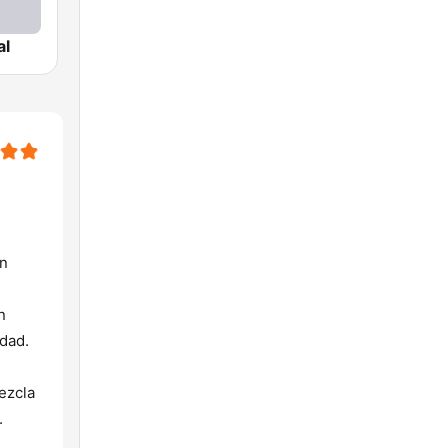
al
un
n
dad.
ezcla
.