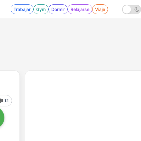
Trabajar
Gym
Dormir
Relajarse
Viaje
12