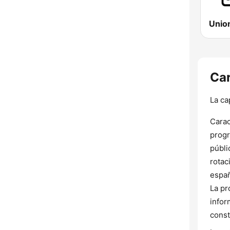
Unio
Car
La ca
Carac
progr
públi
rotac
españ
La pr
infor
const