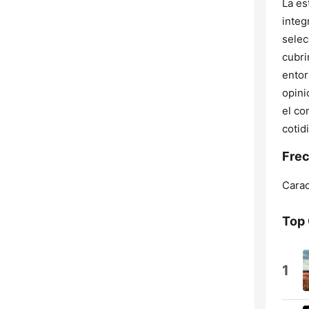
La es
integ
selec
cubri
entor
opini
el co
cotid
Frec
Carac
Top
1