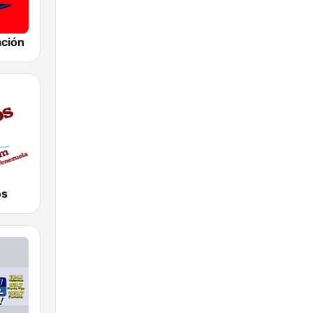
ación
os