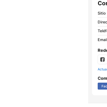
Co
Sitio
Direc
Telé
Email
Rede
Actua
Comp
Fa