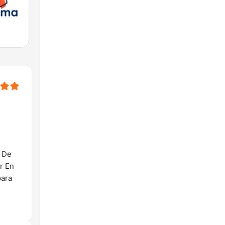
r De
r En
para