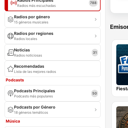
Radios Principales
788
Radios más escuchadas
Radios por género
15 géneros musicales
Emisor
Radios por regiones
Radios locales
Noticias
31
Radios noticiosas
Recomendadas
Lista de las mejores radios
Podcasts
Fies
Podcasts Principales
50
Podcasts más populares
Podcasts por Género
18 géneros temáticos
Música