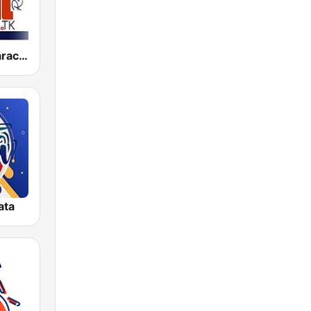
Salsa Baul Caracas Salsisima
ata