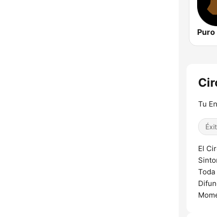
Puro 
Cir
Tu En
Éxi
El Ci
Sinto
Toda 
Difun
Momen