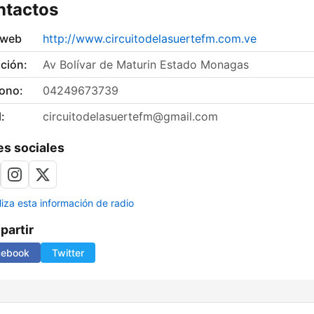
ntactos
 web
http://www.circuitodelasuertefm.com.ve
ción:
Av Bolívar de Maturin Estado Monagas
fono:
04249673739
:
circuitodelasuertefm@gmail.com
s sociales
liza esta información de radio
artir
cebook
Twitter