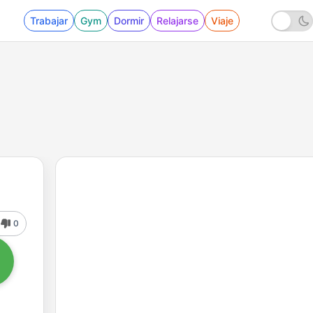
Trabajar
Gym
Dormir
Relajarse
Viaje
0