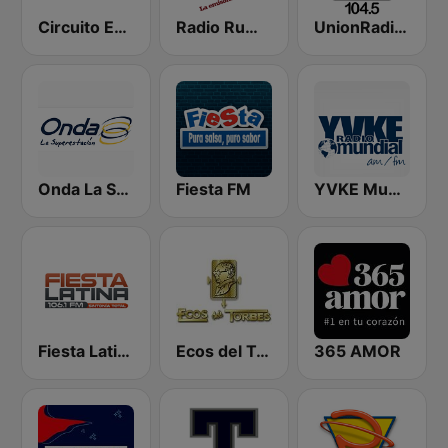
Circuito Exitos 99.9 FM
Radio Rumbos
UnionRadio 104.5
Onda La Superestación
Fiesta FM
YVKE Mundial Caracas
Fiesta Latina 106.1 FM
Ecos del Torbes
365 AMOR