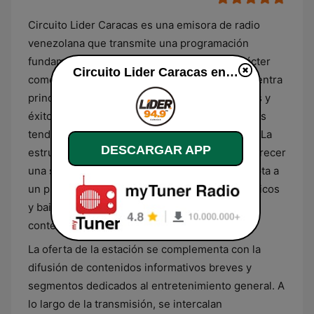
Circuito Lider Caracas es una emisora de radio
venezolana que transmite una programación
fundamentada en un formato musical de carácter
Circuito Lider Caracas en directo
comercial y variado. Su propuesta sonora se centra
principalmente en el pop latino, ritmos urbanos y
éxitos contemporáneos en inglés, cubriendo las
tendencias actuales del mercado discográfico. La
DESCARGAR APP
estructura de la estación está diseñada para ofrecer
una secuencia continua de música que se adapta a
un público diverso, priorizando géneros dinámicos
y bailables junto a piezas del catálogo adulto
contemporáneo.
La oferta de la estación se complementa con la
difusión de contenidos informativos breves y
segmentos dedicados al entretenimiento general. A
lo largo de la transmisión, se intercalan