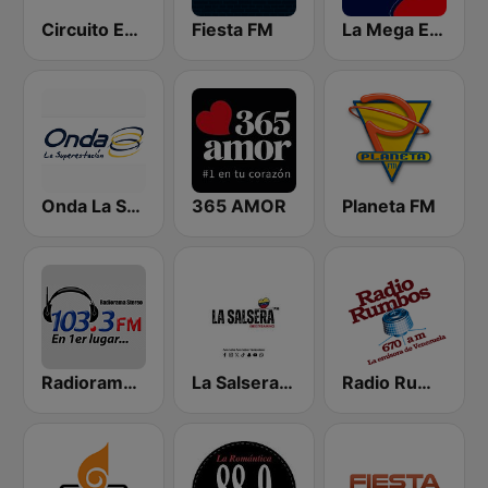
Circuito Exitos 99.9 FM
Fiesta FM
La Mega Estación
Onda La Superestación
365 AMOR
Planeta FM
Radiorama Stereo
La Salsera FM
Radio Rumbos