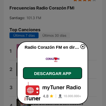
Frecuencias Radio Corazón FM:
Santiago:
101.3 FM
Top Canciones
Últimos 7 días
Últimos 30 días
Radio Corazón FM en directo
PONTE LOKITA
1
Katteyes
Aleluya
2
Reik
DESCARGAR APP
No Tiene Sentido
3
Planetario
Dos Corazones Destrozados
4