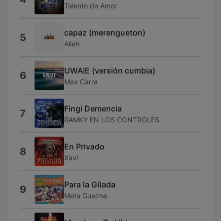
Talento de Amor
capaz (merengueton)
5
Alleh
UWAIE (versión cumbia)
6
Max Carra
Fingi Demencia
7
RAMKY EN LOS CONTROLES
En Privado
8
Xavi
Para la Gilada
9
Meta Guacha