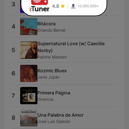
Himno Nacional Argentino
3
Diego Rafael Torres
Bitácora
4
Orlando Bernal
Supernatural Love (w/ Caecilie
5
Norby)
Katrine Madsen
Kozmic Blues
6
Janis Joplin
Primera Página
7
Vivencia
Una Palabra de Amor
8
José Luis Galindo