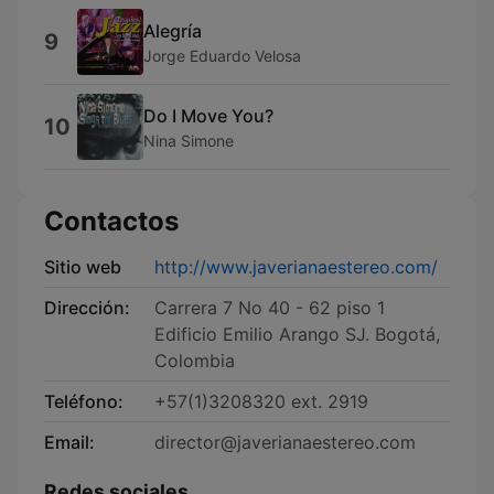
Alegría
9
Jorge Eduardo Velosa
Do I Move You?
10
Nina Simone
Contactos
Sitio web
http://www.javerianaestereo.com/
Dirección:
Carrera 7 No 40 - 62 piso 1
Edificio Emilio Arango SJ. Bogotá,
Colombia
Teléfono:
+57(1)3208320 ext. 2919
Email:
director@javerianaestereo.com
Redes sociales