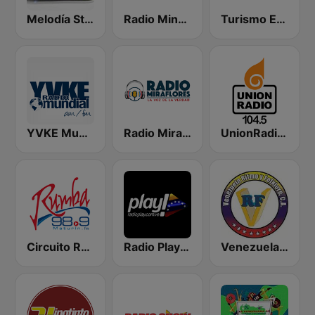
Melodía Stereo
Radio Minuto 790 AM
Turismo Estereo Merida Venezuela
YVKE Mundial Caracas
Radio Miraflores
UnionRadio 104.5
Circuito Rumba - Maturín
Radio Play Venezuela
Venezuela Ritmo y Folklore