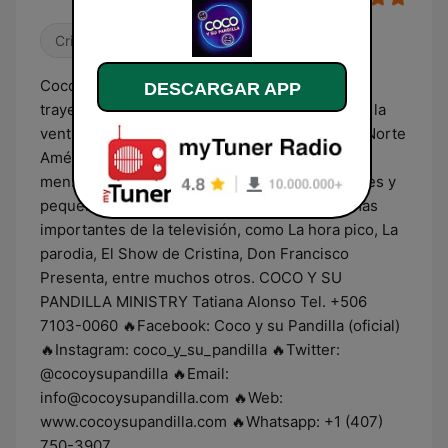
Cristiana
Comedia
Coco es un Artista con más de 37 años de
DESCARGAR APP
trayectoria. Coco ha sido un pionero dentro de la
ventriloquia de America Latina, Sur America y Norte
América, estando en varios paises llevando un
mensaje positivo y de restauración para grandes y
pequeños. También a participado en programas
importantes de la televisión, como La hora pico, La
parodia, El Show de Cristina, Don Francisco
Presenta, entre muchos otros. COCO Y SU
PANDILLA MINISTRY Tatiana Alonso Tel. +506
7103-0060 🔥Facebook: Coco y su Pandilla (oficial)
🔥Instagram: coco_y_su_pandilla 🔥Twitter:
@cocoysupandilla 🔥Email:
info@cocoysupandilla.com 🔥Web:
www.cocoysupandilla.com 🔥Whatsapp: +1 (407)
750-3907