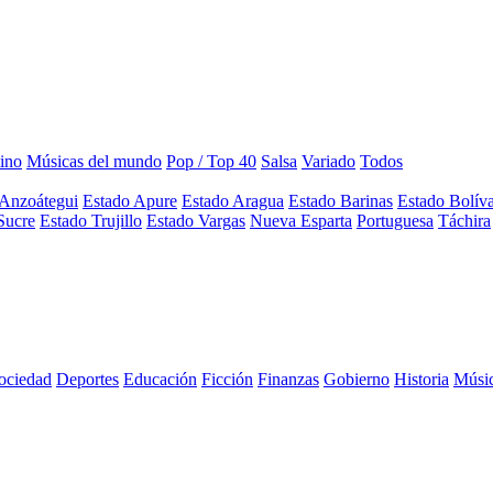
ino
Músicas del mundo
Pop / Top 40
Salsa
Variado
Todos
 Anzoátegui
Estado Apure
Estado Aragua
Estado Barinas
Estado Bolív
Sucre
Estado Trujillo
Estado Vargas
Nueva Esparta
Portuguesa
Táchira
sociedad
Deportes
Educación
Ficción
Finanzas
Gobierno
Historia
Músi