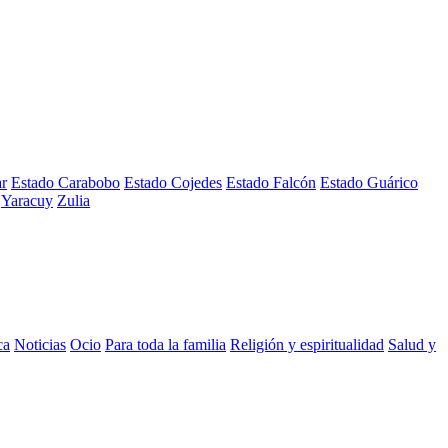
ar
Estado Carabobo
Estado Cojedes
Estado Falcón
Estado Guárico
Yaracuy
Zulia
ca
Noticias
Ocio
Para toda la familia
Religión y espiritualidad
Salud y