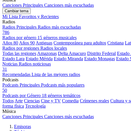
Canciones Principales
Canciones más escuchadas
Cambiar tema
Mi Lista
Favoritos y Recientes
Radios
Radios Principales
Radios más escuchadas
786
Radios por género
15 géneros musicales
Años 80
Años 90
Antiguas
Contemporánea para adultos
Cristiana
Lat
Radios por regiones
Radios locales
Todas las regiones
Amazonas
Delta Amacuro
Distrito Federal
Estado
Estado Lara
Estado Mérida
Estado Miranda
Estado Monagas
Estado 
Noticias
Radios noticiosas
31
Recomendadas
Lista de las mejores radios
Podcasts
Podcasts Principales
Podcasts más populares
50
Podcasts por Género
18 géneros temáticos
Todos
Arte
Ciencias
Cine y TV
Comedia
Crímenes reales
Cultura y 
forma física
Tecnología
Música
Canciones Principales
Canciones más escuchadas
Emisoras