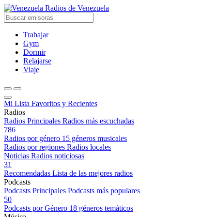
Radios de Venezuela
Trabajar
Gym
Dormir
Relajarse
Viaje
Mi Lista
Favoritos y Recientes
Radios
Radios Principales
Radios más escuchadas
786
Radios por género
15 géneros musicales
Radios por regiones
Radios locales
Noticias
Radios noticiosas
31
Recomendadas
Lista de las mejores radios
Podcasts
Podcasts Principales
Podcasts más populares
50
Podcasts por Género
18 géneros temáticos
Música