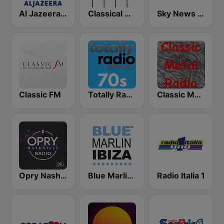
Al Jazeera Arabic (قناة الجزيرة)
Classical Horizon Radio (International)
Sky News Radio
Classic FM
Totally Radio 70s
Classic Metal Radio
Opry Nashville Radio
Blue Marlin Ibiza Radio
Radio Italia 1