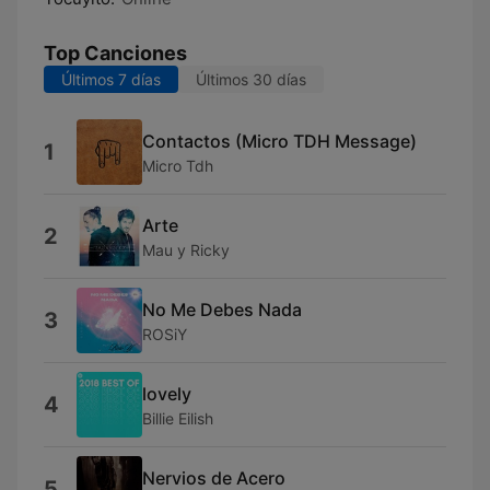
Top Canciones
Últimos 7 días
Últimos 30 días
Contactos (Micro TDH Message)
1
Micro Tdh
Arte
2
Mau y Ricky
No Me Debes Nada
3
ROSiY
lovely
4
Billie Eilish
Nervios de Acero
5