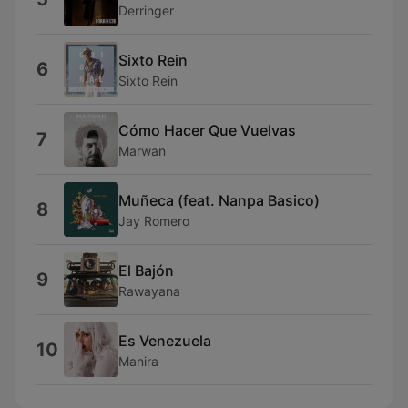
Derringer
Sixto Rein
6
Sixto Rein
Cómo Hacer Que Vuelvas
7
Marwan
Muñeca (feat. Nanpa Basico)
8
Jay Romero
El Bajón
9
Rawayana
Es Venezuela
10
Manira