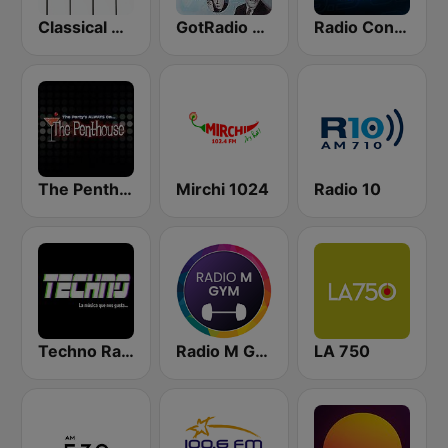
Classical Horizon Radio (International)
GotRadio - Classic Country
Radio Con Vos 89.9
The Penthouse
Mirchi 1024
Radio 10
Techno Radio
Radio M GYM
LA 750