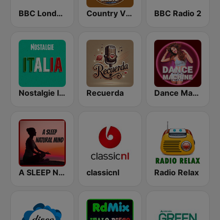
BBC London
Country Vibes
BBC Radio 2
Nostalgie Italia
Recuerda
Dance Machine
A SLEEP NATURAL MIND
classicnl
Radio Relax