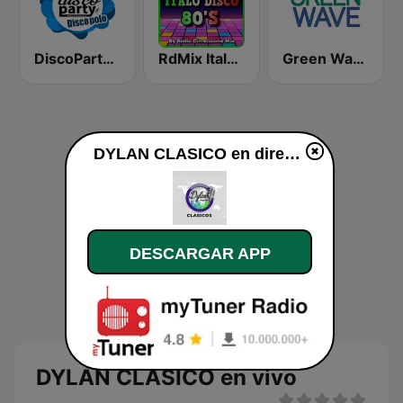
DiscoParty.pl - Disco Polo
RdMix Italo Disco 80's
Green Wave 106.5 FM
DYLAN CLASICO en directo
DESCARGAR APP
DYLAN CLASICO en vivo