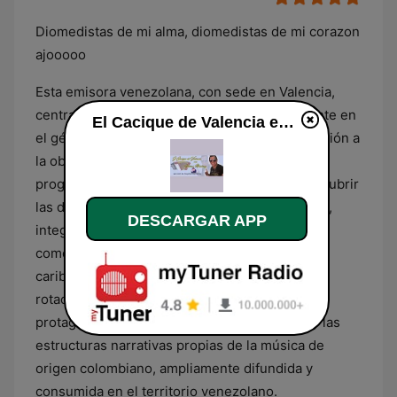
Diomedistas de mi alma, diomedistas de mi corazon
ajooooo
Esta emisora venezolana, con sede en Valencia,
centra su propuesta radiofónica exclusivamente en
El Cacique de Valencia en directo
el género del vallenato, con una especial atención a
la obra y el legado de Diomedes Díaz. Su
programación musical está estructurada para cubrir
las diversas vertientes de este estilo folclórico,
DESCARGAR APP
integrando tanto los subgéneros tradicionales
como las variantes más modernas del ritmo
caribeño. El contenido se caracteriza por una
rotación constante de temas donde el
protagonismo recae en el uso del acordeón y las
estructuras narrativas propias de la música de
origen colombiano, ampliamente difundida y
consumida en el territorio venezolano.