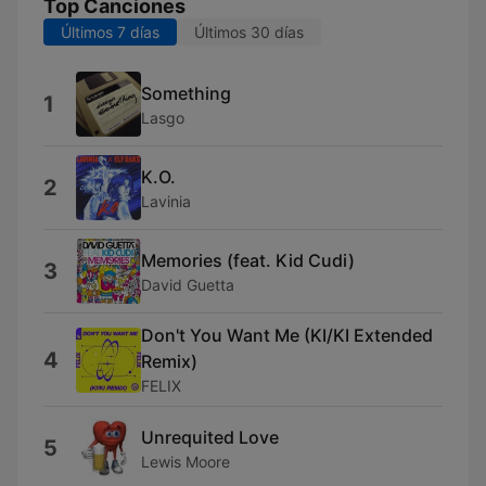
Top Canciones
Últimos 7 días
Últimos 30 días
Something
1
Lasgo
K.O.
2
Lavinia
Memories (feat. Kid Cudi)
3
David Guetta
Don't You Want Me (KI/KI Extended
4
Remix)
FELIX
Unrequited Love
5
Lewis Moore