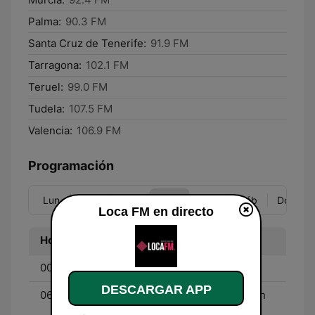
Palma:
90.3 FM
Santa Cruz de Tenerife:
91.9 FM
Tarragona:
102.1 FM
Teruel:
99.0 FM
Tudela:
107.5 FM
Valencia:
106.9 FM
Programación
Lun
Mar
Mié
Jue
Vie
Sáb
Dom
Loca FM en directo
Hora
Programa
00:00 - 06:00
Sonido Loca
DESCARGAR APP
06:00 - 07:00
Deep Planet House - Con
Kike Vallés