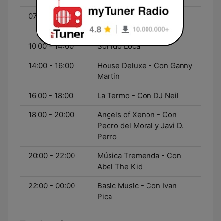
07:00 - 10:00
Loca Singer Mornings -
Con Patty Blázquez
10:00 - 14:00
Sonido Loca
14:00 - 16:00
House Deluxe - Con Ganny
Martín
16:00 - 18:00
La Termo - Con DJ Neil
18:00 - 20:00
Angels of Xenon - Con
Pedro del Moral y Javi D.
Perro
20:00 - 22:00
Música Tremenda - Con
Abel The Kid
22:00 - 00:00
Basic Music - Con Ivan
Pica