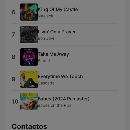
King Of My Castle
6
Naeleck
Livin' On a Prayer
7
Bon Jovi
Take Me Away
8
Babert
Everytime We Touch
9
Cascada
Babes (2024 Remaster)
10
Babes on the Run
Contactos