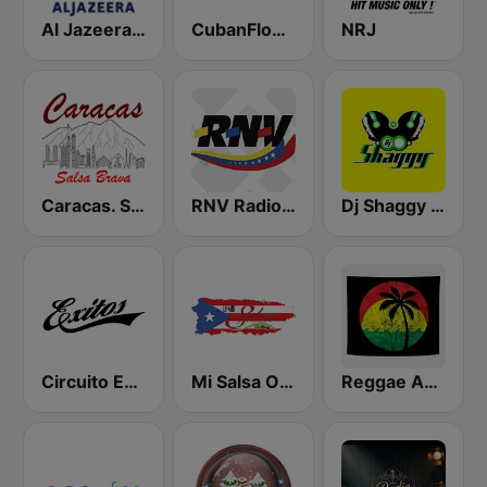
Al Jazeera Arabic (قناة الجزيرة)
CubanFlow Radio
NRJ
Caracas. Salsa Brava...
RNV Radio Nacional de Venezuela
Dj Shaggy Venezuela
Circuito Exitos 99.9 FM
Mi Salsa Online
Reggae Ambassadors Radio