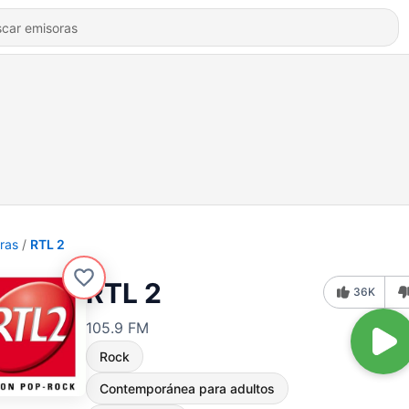
ras
RTL 2
RTL 2
36K
105.9 FM
Rock
Contemporánea para adultos