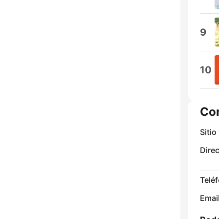
9
10
Co
Sitio
Direc
Telé
Email