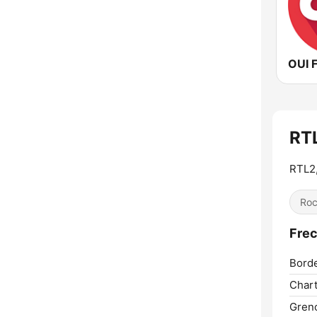
OUI 
RT
RTL2,
Ro
Frec
Bord
Chart
Greno