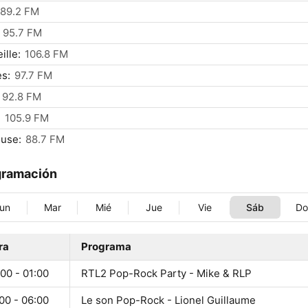
89.2 FM
95.7 FM
ille:
106.8 FM
s:
97.7 FM
92.8 FM
:
105.9 FM
use:
88.7 FM
gramación
un
Mar
Mié
Jue
Vie
Sáb
D
ra
Programa
00 - 01:00
RTL2 Pop-Rock Party - Mike & RLP
00 - 06:00
Le son Pop-Rock - Lionel Guillaume