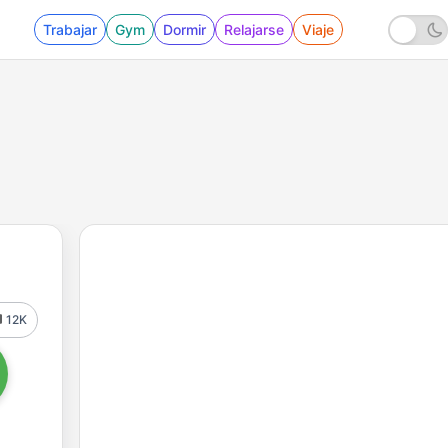
Trabajar
Gym
Dormir
Relajarse
Viaje
12K