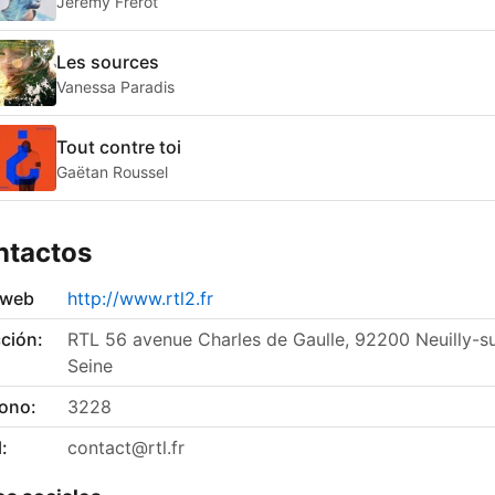
Jérémy Frerot
Les sources
Vanessa Paradis
Tout contre toi
Gaëtan Roussel
ntactos
 web
http://www.rtl2.fr
ción:
RTL 56 avenue Charles de Gaulle, 92200 Neuilly-su
Seine
fono:
3228
:
contact@rtl.fr