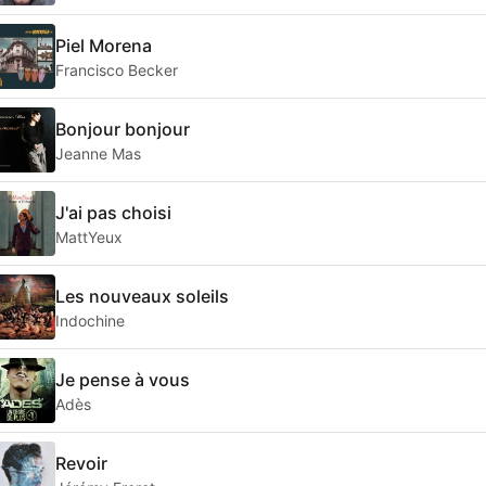
Piel Morena
Francisco Becker
Bonjour bonjour
Jeanne Mas
J'ai pas choisi
MattYeux
Les nouveaux soleils
Indochine
Je pense à vous
Adès
Revoir