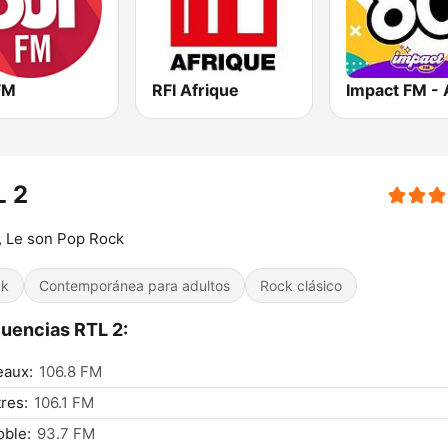
FM
RFI Afrique
L 2
 Le son Pop Rock
ck
Contemporánea para adultos
Rock clásico
uencias RTL 2:
eaux:
106.8 FM
res:
106.1 FM
ble:
93.7 FM