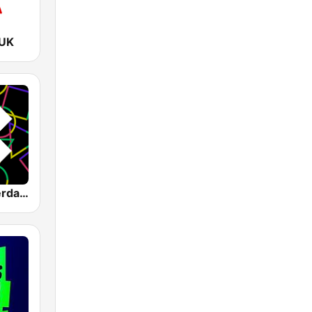
 UK
1.FM - Amsterdam Trance