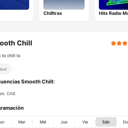
Chilltrax
oth Chill
 to chill to
lout
uencias Smooth Chill:
on:
DAB
gramación
un
Mar
Mié
Jue
Vie
Sáb
D