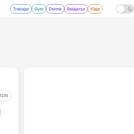
Trabajar
Gym
Dormir
Relajarse
Viaje
1235