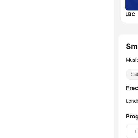
LBC
Smo
Music
Chil
Frec
Lond
Pro
L