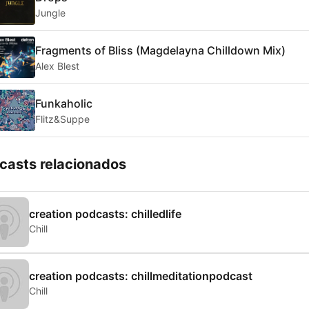
Jungle
Fragments of Bliss (Magdelayna Chilldown Mix)
Alex Blest
Funkaholic
Flitz&Suppe
casts relacionados
creation podcasts: chilledlife
Chill
creation podcasts: chillmeditationpodcast
Chill