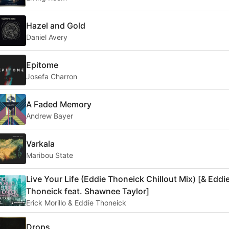
Hazel and Gold
Daniel Avery
Epitome
Josefa Charron
A Faded Memory
Andrew Bayer
Varkala
Maribou State
Live Your Life (Eddie Thoneick Chillout Mix) [& Eddi
Thoneick feat. Shawnee Taylor]
Erick Morillo & Eddie Thoneick
Drops