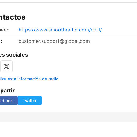
ntactos
 web
https://www.smoothradio.com/chill/
:
customer.support@global.com
s sociales
liza esta información de radio
artir
cebook
Twitter