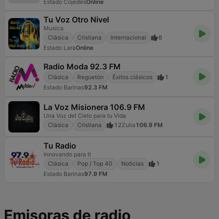
Estado Cojedes
Online
Tu Voz Otro Nivel
Musica
Clásica
Cristiana
Internacional
6
Estado Lara
Online
Radio Moda 92.3 FM
Clásica
Reguetón
Éxitos clásicos
1
Estado Barinas
92.3 FM
La Voz Misionera 106.9 FM
Una Voz del Cielo para tu Vida
Clásica
Cristiana
12
Zulia
106.9 FM
Tu Radio
Innovando para ti
Clásica
Pop / Top 40
Noticias
1
Estado Barinas
97.9 FM
Emisoras de radio