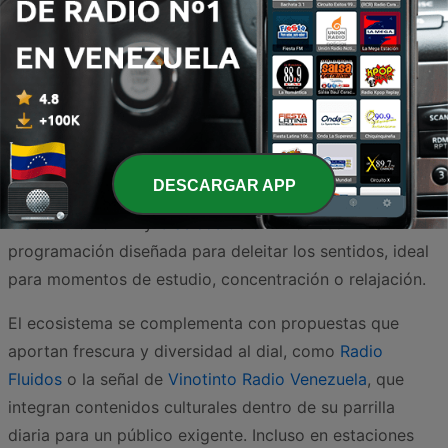
Una de las paradas obligatorias para cualquier
melómano es
RNV Radio Nacional de Venezuela - Canal
Musical
, una emisora que se ha consolidado como un
baluarte de la promoción artística, transmitiendo obras
maestras que van desde los clásicos europeos hasta las
creaciones de talentos venezolanos. Asimismo, para
DESCARGAR APP
quienes buscan una fusión de elegancia y nostalgia,
Clásicos 90.9 FM
y
Clásicos 93.9 FM
ofrecen una
programación diseñada para deleitar los sentidos, ideal
para momentos de estudio, concentración o relajación.
El ecosistema se complementa con propuestas que
aportan frescura y diversidad al dial, como
Radio
Fluidos
o la señal de
Vinotinto Radio Venezuela
, que
integran contenidos culturales dentro de su parrilla
diaria para un público exigente. Incluso en estaciones