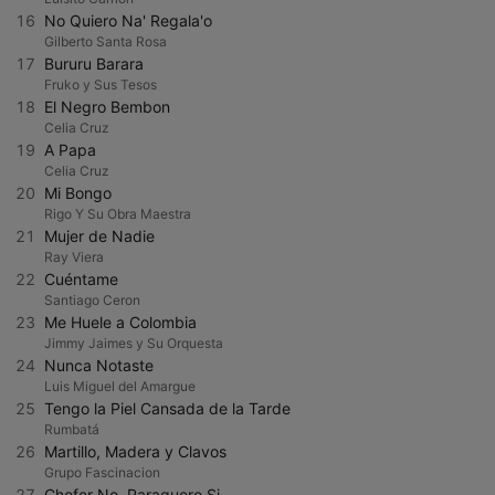
16
No Quiero Na' Regala'o
Gilberto Santa Rosa
17
Bururu Barara
Fruko y Sus Tesos
18
El Negro Bembon
Celia Cruz
19
A Papa
Celia Cruz
20
Mi Bongo
Rigo Y Su Obra Maestra
21
Mujer de Nadie
Ray Viera
22
Cuéntame
Santiago Ceron
23
Me Huele a Colombia
Jimmy Jaimes y Su Orquesta
24
Nunca Notaste
Luis Miguel del Amargue
25
Tengo la Piel Cansada de la Tarde
Rumbatá
26
Martillo, Madera y Clavos
Grupo Fascinacion
27
Chofer No, Paraguero Si