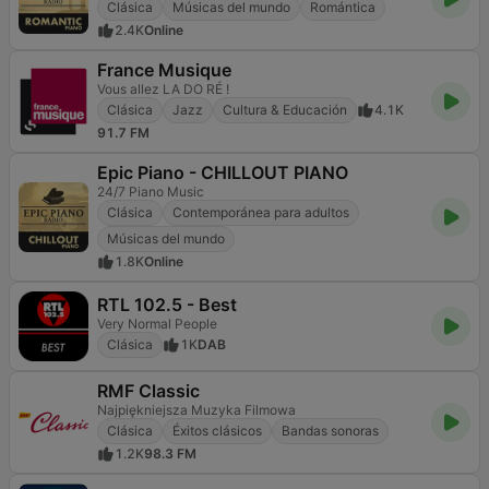
Clásica
Músicas del mundo
Romántica
2.4K
Online
France Musique
Vous allez LA DO RÉ !
Clásica
Jazz
Cultura & Educación
4.1K
91.7 FM
Epic Piano - CHILLOUT PIANO
24/7 Piano Music
Clásica
Contemporánea para adultos
Músicas del mundo
1.8K
Online
RTL 102.5 - Best
Very Normal People
Clásica
1K
DAB
RMF Classic
Najpiękniejsza Muzyka Filmowa
Clásica
Éxitos clásicos
Bandas sonoras
1.2K
98.3 FM