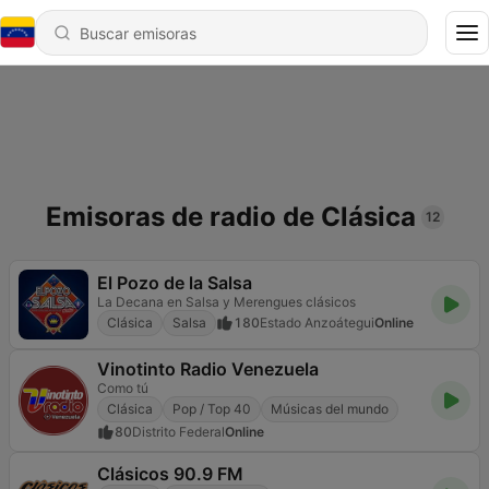
Emisoras de radio de Clásica
12
El Pozo de la Salsa
La Decana en Salsa y Merengues clásicos
Clásica
Salsa
180
Estado Anzoátegui
Online
Vinotinto Radio Venezuela
Como tú
Clásica
Pop / Top 40
Músicas del mundo
80
Distrito Federal
Online
Clásicos 90.9 FM