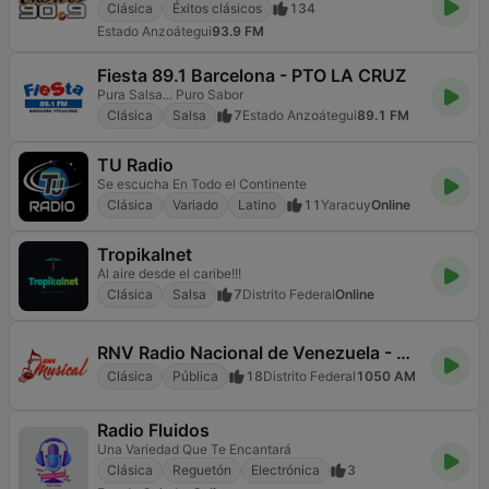
Clásica
Éxitos clásicos
134
Estado Anzoátegui
93.9 FM
Fiesta 89.1 Barcelona - PTO LA CRUZ
Pura Salsa... Puro Sabor
Clásica
Salsa
7
Estado Anzoátegui
89.1 FM
TU Radio
Se escucha En Todo el Continente
Clásica
Variado
Latino
11
Yaracuy
Online
Tropikalnet
Al aire desde el caribe!!!
Clásica
Salsa
7
Distrito Federal
Online
RNV Radio Nacional de Venezuela - Canal Musical
Clásica
Pública
18
Distrito Federal
1050 AM
Radio Fluidos
Una Variedad Que Te Encantará
Clásica
Reguetón
Electrónica
3