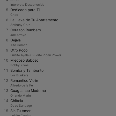
Intérprete Desconocido
5
Dedicada para Ti
Cheo
6
La Llave de Tu Apartamento
Anthony Cruz
7
Corazon Rumbero
Joe Arroyo
8
Dejala
Tito Gomez
9
Otro Poco
Luisito Ayala & Puerto Rican Power
10
Miedoso Baboso
Bobby Rivas
11
Bomba y Tamborito
Los Bunkers
12
Romantico Violin
Alfredo de la Fé
13
Guaguanco Moderno
Orlando Marin
14
Chibola
Dave Santiago
15
Sin Tu Amor
Luisito Carrion