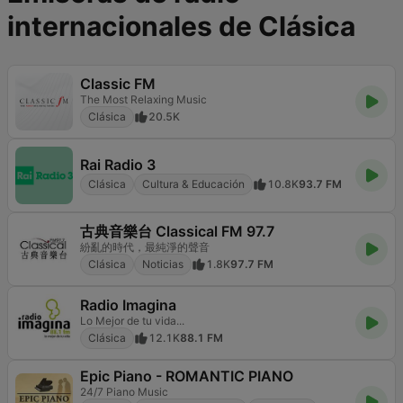
internacionales de Clásica
Classic FM
The Most Relaxing Music
Clásica
20.5K
Rai Radio 3
Clásica
Cultura & Educación
10.8K
93.7 FM
古典音樂台 Classical FM 97.7
紛亂的時代，最純淨的聲音
Clásica
Noticias
1.8K
97.7 FM
Radio Imagina
Lo Mejor de tu vida...
Clásica
12.1K
88.1 FM
Epic Piano - ROMANTIC PIANO
24/7 Piano Music