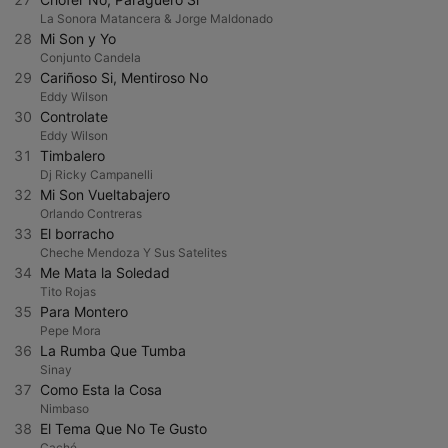
La Sonora Matancera & Jorge Maldonado
28
Mi Son y Yo
Conjunto Candela
29
Cariñoso Si, Mentiroso No
Eddy Wilson
30
Controlate
Eddy Wilson
31
Timbalero
Dj Ricky Campanelli
32
Mi Son Vueltabajero
Orlando Contreras
33
El borracho
Cheche Mendoza Y Sus Satelites
34
Me Mata la Soledad
Tito Rojas
35
Para Montero
Pepe Mora
36
La Rumba Que Tumba
Sinay
37
Como Esta la Cosa
Nimbaso
38
El Tema Que No Te Gusto
Caché