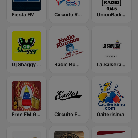
Fiesta FM
Circuito Rumba - Guayana
UnionRadio 104.5
Dj Shaggy Venezuela
Radio Rumbos
La Salsera FM
Free FM Gaita
Circuito Exitos 99.9 FM
Gaiterisima