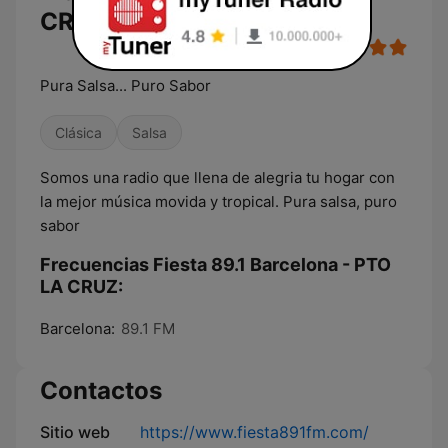
CRUZ en vivo
Pura Salsa... Puro Sabor
Clásica
Salsa
Somos una radio que llena de alegria tu hogar con
la mejor música movida y tropical. Pura salsa, puro
sabor
Frecuencias Fiesta 89.1 Barcelona - PTO
LA CRUZ:
Barcelona:
89.1 FM
Contactos
Sitio web
https://www.fiesta891fm.com/