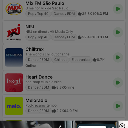
Mix FM São Paulo
O melhor Mix de São Paulo
Pop / Top 40
Dance / EDM
35.8K
106.3 FM
NRJ
NRJ en direct : Hit Music Only
Pop / Top 40
Dance / EDM
52.4K
100.3 FM
Chilltrax
The world's chillout channel
Dance / EDM
Chillout
Electrónica
8.7K
Online
Heart Dance
non-stop club classics
Dance / EDM
8.3K
Online
Meloradio
Podkręcamy tempo.
Dance / EDM
2.7K
94.0 FM
90s90s Dance