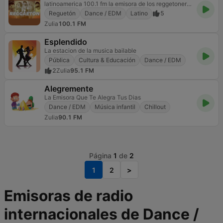
latinoamerica 100.1 fm la emisora de los reggetoneros
Reguetón
Dance / EDM
Latino
5
Zulia
100.1 FM
Esplendido
La estacion de la musica bailable
Pública
Cultura & Educación
Dance / EDM
2
Zulia
95.1 FM
Alegremente
La Emisora Que Te Alegra Tus Dias
Dance / EDM
Música infantil
Chillout
Zulia
90.1 FM
Página
1
de
2
1
2
>
Emisoras de radio
internacionales de Dance /