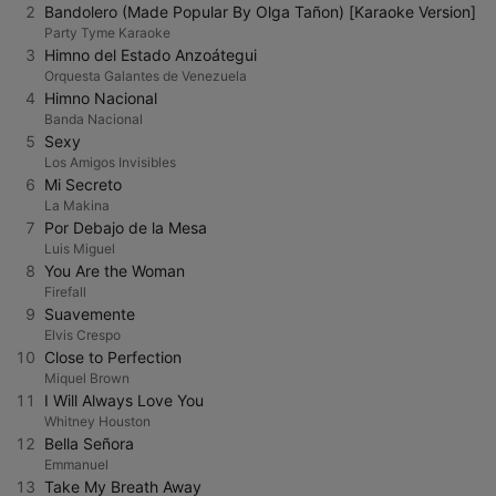
2
Bandolero (Made Popular By Olga Tañon) [Karaoke Version]
Party Tyme Karaoke
3
Himno del Estado Anzoátegui
Orquesta Galantes de Venezuela
4
Himno Nacional
Banda Nacional
5
Sexy
Los Amigos Invisibles
6
Mi Secreto
La Makina
7
Por Debajo de la Mesa
Luis Miguel
8
You Are the Woman
Firefall
9
Suavemente
Elvis Crespo
10
Close to Perfection
Miquel Brown
11
I Will Always Love You
Whitney Houston
12
Bella Señora
Emmanuel
13
Take My Breath Away