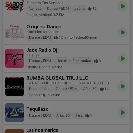
Alimenta Tus Sentidos
Variado
Dance / EDM
Latino
10
Estado Mérida
99.7 FM
Oxigeno Dance
¡Qué bien se siente!
Dance / EDM
1
Distrito Federal
Online
Jade Radio Dj
La Tuya...
Dance / EDM
House
Electrónica
3
Distrito Federal
Online
RUMBA GLOBAL TRUJILLO
LA RADIO LIDER ONLINE DEL ESTADO TRUJILLO
Rock clásico
Dance / EDM
Años 80
14
Estado Trujillo
Online
Tequilazo
Dance / EDM
Años 80
País
1
Latinoamerica