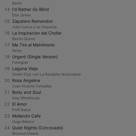
Berlin
14
I'd Rather Go Blind
Etta James
15
Zapatero Remendon
Julio Cueva y su Orquesta
16
La Inspiracion del Chofer
Benito Quiroz
17
Me Tire el Matrimonio
Remy
18
Urgent (Single Version)
Foreigner
19
Laguna Vieja
Simón Díaz con La Rondalla Venezolana
20
Rosa Angelina
Juan Vicente Torrealba
21
Body and Soul
Amy Winehouse
22
El Amor
Porfi Baloa
23
Moliendo Cafe
Hugo Blanco
24
Quiet Nights (Corcovado)
Blossom Dearie