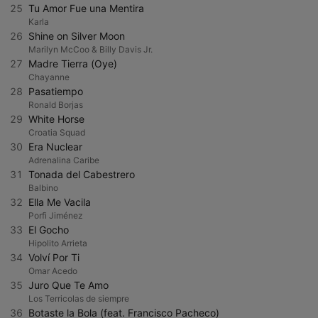
25
Tu Amor Fue una Mentira
Karla
26
Shine on Silver Moon
Marilyn McCoo & Billy Davis Jr.
27
Madre Tierra (Oye)
Chayanne
28
Pasatiempo
Ronald Borjas
29
White Horse
Croatia Squad
30
Era Nuclear
Adrenalina Caribe
31
Tonada del Cabestrero
Balbino
32
Ella Me Vacila
Porfi Jiménez
33
El Gocho
Hipolito Arrieta
34
Volví Por Ti
Omar Acedo
35
Juro Que Te Amo
Los Terricolas de siempre
36
Botaste la Bola (feat. Francisco Pacheco)