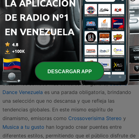
Dance / EDM
Años 90
2.2K
Online
Venezuela se ha consolidado como un escenario
vibrante para la música electrónica, ofreciendo una
oferta radial que captura la esencia de la fiesta y la
DESCARGAR APP
innovación sonora en cada rincón del país. Para quienes
buscan los sonidos más actuales del género,
Cadena
Dance Venezuela
es una parada obligatoria, brindando
una selección que no descansa y que refleja las
tendencias globales. En este mismo espíritu de
dinamismo, emisoras como
Crossoverisima Stereo
y
Musica a tu gusto
han logrado crear puentes entre
diferentes estilos, permitiendo que el público disfrute de