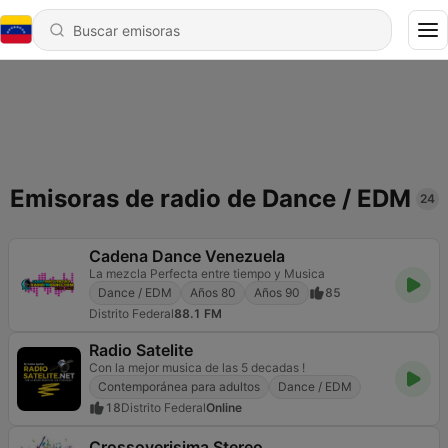
Emisoras de radio de Dance / EDM
24
Cadena Dance Venezuela
La mezcla Perfecta entre tiempo y Musica
Dance / EDM
Años 80
Años 90
85
Distrito Federal
88.1 FM
Radio Satelite
Con la mejor musica de las 5 decadas !
Contemporánea para adultos
Dance / EDM
18
Distrito Federal
Online
Crossoverisima Stereo