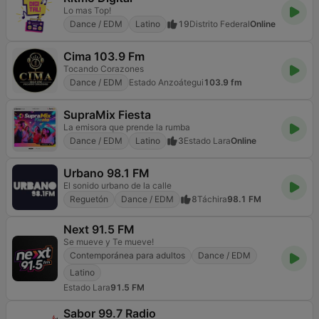
Lo mas Top!
Dance / EDM
Latino
19
Distrito Federal
Online
Cima 103.9 Fm
Tocando Corazones
Dance / EDM
Estado Anzoátegui
103.9 fm
SupraMix Fiesta
La emisora que prende la rumba
Dance / EDM
Latino
3
Estado Lara
Online
Urbano 98.1 FM
El sonido urbano de la calle
Reguetón
Dance / EDM
8
Táchira
98.1 FM
Next 91.5 FM
Se mueve y Te mueve!
Contemporánea para adultos
Dance / EDM
Latino
Estado Lara
91.5 FM
Sabor 99.7 Radio