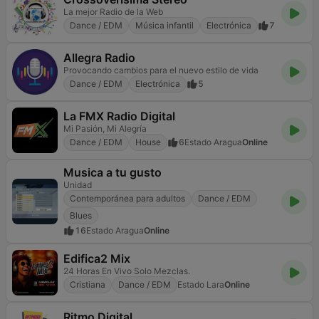
La mejor Radio de la Web
Dance / EDM
Música infantil
Electrónica
7
Allegra Radio
Provocando cambios para el nuevo estilo de vida
Dance / EDM
Electrónica
5
La FMX Radio Digital
Mi Pasión, Mi Alegría
Dance / EDM
House
6
Estado Aragua
Online
Musica a tu gusto
Unidad
Contemporánea para adultos
Dance / EDM
Blues
16
Estado Aragua
Online
Edifica2 Mix
24 Horas En Vivo Solo Mezclas.
Cristiana
Dance / EDM
Estado Lara
Online
Ritmo Digital