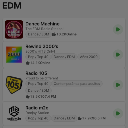
EDM
Dance Machine
The EDM Radio Station!
Dance / EDM
10.2K
Online
Rewind 2000's
2000's HITS Only!
Pop / Top 40
Dance / EDM
Años 2000
14.1K
Online
Radio 105
Proud to be different
Pop / Top 40
Contemporánea para adultos
Dance / EDM
18.5K
107.4 FM
Radio m2o
Deejay Station
Pop / Top 40
Dance / EDM
17.9K
90.5 FM