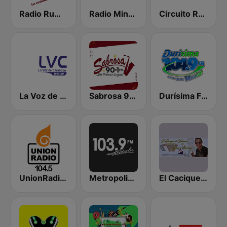
Radio Rumbos
Radio Minuto 790 AM
Circuito Radio Show - Maracay
La Voz de Carabobo
Sabrosa 90.1 FM
Durísima FM
UnionRadio 104.5
Metropolis 103.9 FM
El Cacique de Valencia