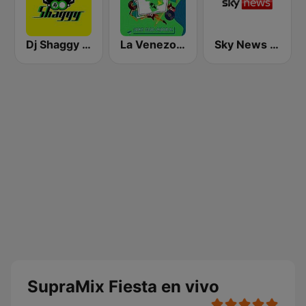
Dj Shaggy Venezuela
La Venezolana FM
Sky News Radio
SupraMix Fiesta en vivo