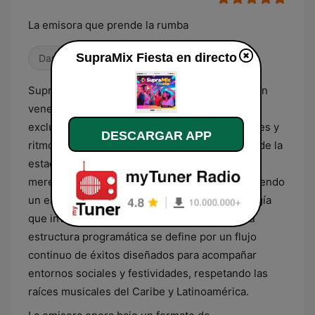
La emisora que prende la rumba
SupraMix Fiesta en directo
Dance / EDM
Latino
SupraMix Fiesta es una emisora radial de origen
venezolano cuya programación está centrada
exclusivamente en géneros musicales tropicales y
DESCARGAR APP
ritmos latinos bailables. El contenido principal de la
estación abarca una amplia selección de salsa,
merengue, vallenato y música urbana, manteniendo
un enfoque constante en sonidos de alta energía
que invitan al movimiento y la celebración. Su
estructura programática se define por un flujo
continuo de éxitos diseñados para acompañar
entornos sociales y festividades, respetando las
raíces musicales del Caribe y Latinoamérica.