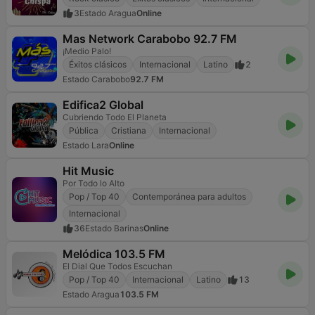
3
Estado Aragua
Online
Mas Network Carabobo 92.7 FM
¡Medio Palo!
Éxitos clásicos
Internacional
Latino
2
Estado Carabobo
92.7 FM
Edifica2 Global
Cubriendo Todo El Planeta
Pública
Cristiana
Internacional
Estado Lara
Online
Hit Music
Por Todo lo Alto
Pop / Top 40
Contemporánea para adultos
Internacional
36
Estado Barinas
Online
Melódica 103.5 FM
El Dial Que Todos Escuchan
Pop / Top 40
Internacional
Latino
13
Estado Aragua
103.5 FM