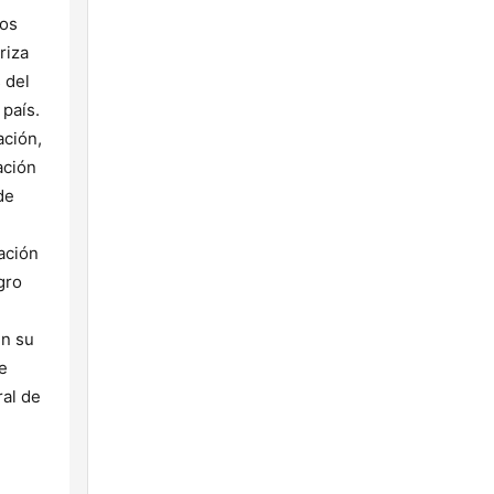
los
riza
 del
 país.
ación,
ación
de
ación
gro
en su
e
ral de