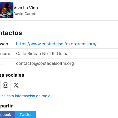
Viva La Vida
David Garrett
ntactos
 web
https://www.costadelsolfm.org/emisora/
ción:
Calle Bideau No 29, Güiria
:
contacto@costadelsolfm.org
s sociales
liza esta información de radio
artir
cebook
Twitter