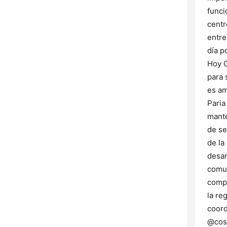
funci
centr
entre
día p
Hoy G
para 
es am
Paria
mante
de se
de la
desar
comun
compl
la re
coord
@cost