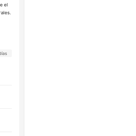
e el
rales.
días