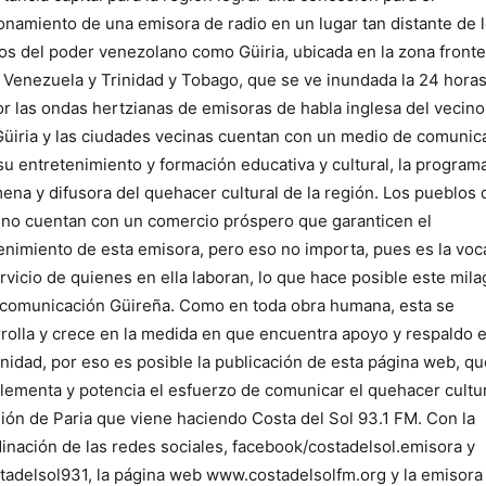
onamiento de una emisora de radio en un lugar tan distante de 
os del poder venezolano como Güiria, ubicada en la zona fronte
 Venezuela y Trinidad y Tobago, que se ve inundada la 24 horas
or las ondas hertzianas de emisoras de habla inglesa del vecino
üiria y las ciudades vecinas cuentan con un medio de comunic
su entretenimiento y formación educativa y cultural, la program
ena y difusora del quehacer cultural de la región. Los pueblos 
 no cuentan con un comercio próspero que garanticen el
nimiento de esta emisora, pero eso no importa, pues es la voc
rvicio de quienes en ella laboran, lo que hace posible este mila
 comunicación Güireña. Como en toda obra humana, esta se
rolla y crece en la medida en que encuentra apoyo y respaldo 
idad, por eso es posible la publicación de esta página web, qu
ementa y potencia el esfuerzo de comunicar el quehacer cultu
gión de Paria que viene haciendo Costa del Sol 93.1 FM. Con la
inación de las redes sociales, facebook/costadelsol.emisora y
adelsol931, la página web www.costadelsolfm.org y la emisora