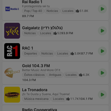
Rai Radio 1
Il protagonista sei tu
Pop / Top 40
Noticias
Locales
51.8K
89.7 FM
Galgalatz (גלגלצ רדיו)
Noticias
Locales
52
93.9 FM
RAC 1
Deportes
Noticias
Locales
3.8K
87.7 FM
Gold 104.3 FM
Better Music And More Of It
Éxitos clásicos
Antiguas
Locales
4.3K
104.3 FM
La Tronadora
¡Si Te Gusta y Suena, Aquí Truena!
Música mexicana
Locales
11.7K
104.1 FM
Radio Cooperativa