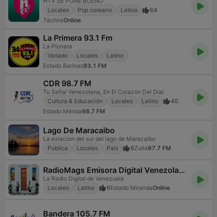
HTV SE PONE BUENO
Locales
Pop coreano
Latino
64
Táchira
Online
La Primera 93.1 Fm
La Pionera
Variado
Locales
Latino
Estado Barinas
93.1 FM
CDR 98.7 FM
Tu Señal Venezolana, En El Corazón Del Dial
Cultura & Educación
Locales
Latino
40
Estado Mérida
98.7 FM
Lago De Maracaibo
La estacion del sur del lago de Maracaibo
Pública
Locales
País
9
Zulia
97.7 FM
RadioMags Emisora Digital Venezolana
La Radio Digital de Venezuela
Locales
Latino
9
Estado Miranda
Online
Bandera 105.7 FM