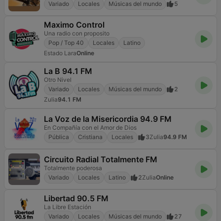
Variado
Locales
Músicas del mundo
5
Maximo Control
Una radio con proposito
Pop / Top 40
Locales
Latino
Estado Lara
Online
La B 94.1 FM
Otro Nivel
Variado
Locales
Músicas del mundo
2
Zulia
94.1 FM
La Voz de la Misericordia 94.9 FM
En Compañía con el Amor de Dios
Pública
Cristiana
Locales
3
Zulia
94.9 FM
Circuito Radial Totalmente FM
Totalmente poderosa
Variado
Locales
Latino
2
Zulia
Online
Libertad 90.5 FM
La Libre Estación
Variado
Locales
Músicas del mundo
27