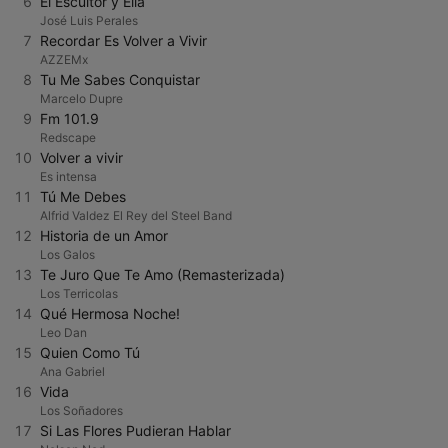
6
El Escultor y Ella
José Luis Perales
7
Recordar Es Volver a Vivir
AZZEMx
8
Tu Me Sabes Conquistar
Marcelo Dupre
9
Fm 101.9
Redscape
10
Volver a vivir
Es intensa
11
Tú Me Debes
Alfrid Valdez El Rey del Steel Band
12
Historia de un Amor
Los Galos
13
Te Juro Que Te Amo (Remasterizada)
Los Terricolas
14
Qué Hermosa Noche!
Leo Dan
15
Quien Como Tú
Ana Gabriel
16
Vida
Los Soñadores
17
Si Las Flores Pudieran Hablar