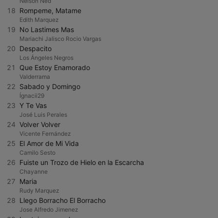
Nelson Ned
18
Rompeme, Matame
Edith Marquez
19
No Lastimes Mas
Mariachi Jalisco Rocio Vargas
20
Despacito
Los Ángeles Negros
21
Que Estoy Enamorado
Valderrama
22
Sabado y Domingo
Ígnacii29
23
Y Te Vas
José Luis Perales
24
Volver Volver
Vicente Fernández
25
El Amor de Mi Vida
Camilo Sesto
26
Fuiste un Trozo de Hielo en la Escarcha
Chayanne
27
Maria
Rudy Marquez
28
Llego Borracho El Borracho
Jose Alfredo Jimenez