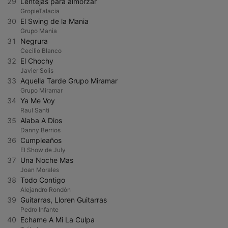
29
Lentejas para almorzar
GropieTalacia
30
El Swing de la Mania
Grupo Mania
31
Negrura
Cecilio Blanco
32
El Chochy
Javier Solis
33
Aquella Tarde Grupo Miramar
Grupo Miramar
34
Ya Me Voy
Raul Santi
35
Alaba A Dios
Danny Berrios
36
Cumpleaños
El Show de July
37
Una Noche Mas
Joan Morales
38
Todo Contigo
Alejandro Rondón
39
Guitarras, Lloren Guitarras
Pedro Infante
40
Echame A Mi La Culpa