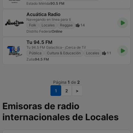
Estado Mérida
90.5 FM
Acuática Radio
Navegando en línea para tí
Folk
Locales
Reggae
14
Distrito Federal
Online
Tu 94.5 FM
Tu 94.5 FM Galactica- ¡Cerca de Ti!
Pública
Cultura & Educación
Locales
11
Zulia
94.5 FM
Página
1
de
2
1
2
>
Emisoras de radio
internacionales de Locales