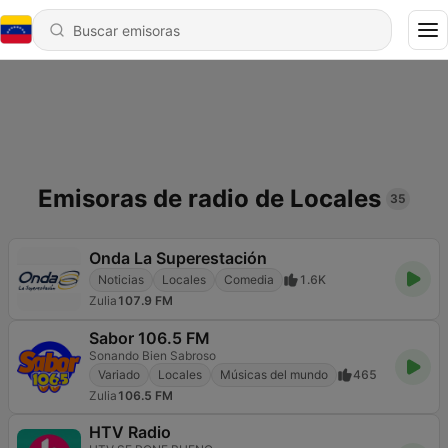
Emisoras de radio de Locales
35
Onda La Superestación
Noticias
Locales
Comedia
1.6K
Zulia
107.9 FM
Sabor 106.5 FM
Sonando Bien Sabroso
Variado
Locales
Músicas del mundo
465
Zulia
106.5 FM
HTV Radio