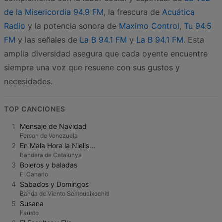
de la Misericordia 94.9 FM
, la frescura de
Acuática
Radio
y la potencia sonora de
Maximo Control
,
Tu 94.5
FM
y las señales de
La B 94.1 FM
y
La B 94.1 FM
. Esta
amplia diversidad asegura que cada oyente encuentre
siempre una voz que resuene con sus gustos y
necesidades.
TOP CANCIONES
1
Mensaje de Navidad
Ferson de Venezuela
2
En Mala Hora la Niells...
Bandera de Catalunya
3
Boleros y baladas
El Canario
4
Sabados y Domingos
Banda de Viento Sempualxochitl
5
Susana
Fausto