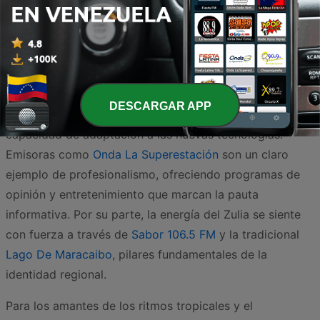
Venezuela posee una de las tradiciones radiales más
ricas y variadas de toda la región, con emisoras que
capturan la esencia de cada estado y ciudad. Desde la
capital hasta las zonas más remotas, el dial venezolano
DESCARGAR APP
se caracteriza por su cercanía con el oyente y su
capacidad de adaptación a las nuevas tecnologías.
Emisoras como
Onda La Superestación
son un claro
ejemplo de profesionalismo, ofreciendo programas de
opinión y entretenimiento que marcan la pauta
informativa. Por su parte, la energía del Zulia se siente
con fuerza a través de
Sabor 106.5 FM
y la tradicional
Lago De Maracaibo
, pilares fundamentales de la
identidad regional.
Para los amantes de los ritmos tropicales y el