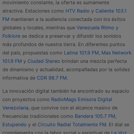
movimiento constante, la oferta es sumamente
atractiva. Estaciones como
HTV Radio
y
Caliente 103.1
FM
mantienen a la audiencia conectada con los éxitos
globales y locales, mientras que
Venezuela Ritmo y
Folklore
se dedica a preservar y difundir los sonidos
más profundos de nuestra tierra. En diferentes puntos
del país, propuestas como
Latina 101.9 FM
,
Mas Network
101.9 FM
y
Ciudad Stereo
brindan una mezcla perfecta
de dinamismo y actualidad, acompañadas por la solidez
informativa de
CDR 98.7 FM
.
La innovación digital también ha encontrado su espacio
con proyectos como
RadioMags Emisora Digital
Venezolana
, que convive con el alcance masivo de
frecuencias tradicionales como
Bandera 105.7 FM
,
Estupendo
y el
Circuito Radial Totalmente FM
. El dial se
complementa con la labor social y espiritual de
La Voz