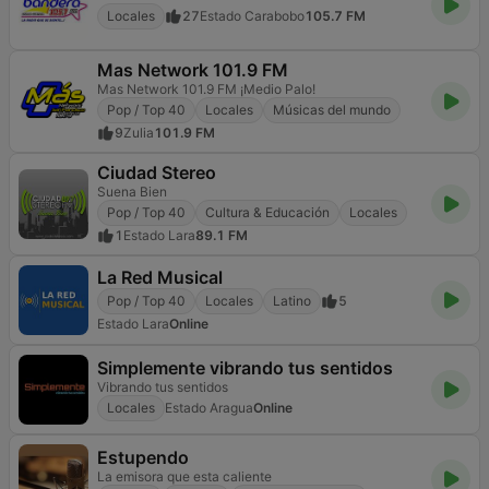
Locales
27
Estado Carabobo
105.7 FM
Mas Network 101.9 FM
Mas Network 101.9 FM ¡Medio Palo!
Pop / Top 40
Locales
Músicas del mundo
9
Zulia
101.9 FM
Ciudad Stereo
Suena Bien
Pop / Top 40
Cultura & Educación
Locales
1
Estado Lara
89.1 FM
La Red Musical
Pop / Top 40
Locales
Latino
5
Estado Lara
Online
Simplemente vibrando tus sentidos
Vibrando tus sentidos
Locales
Estado Aragua
Online
Estupendo
La emisora que esta caliente