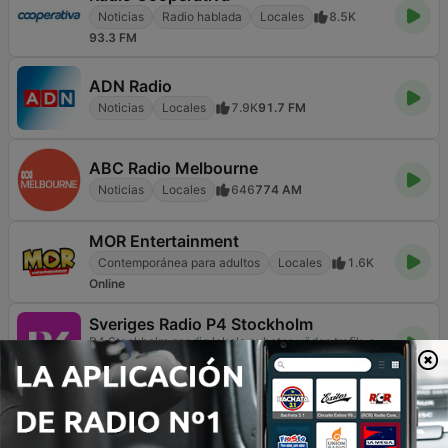
Noticias
Radio hablada
Locales
8.5K
93.3 FM
ADN Radio
Noticias
Locales
7.9K
91.7 FM
ABC Radio Melbourne
Noticias
Locales
646
774 AM
MOR Entertainment
Contemporánea para adultos
Locales
1.6K
Online
Sveriges Radio P4 Stockholm
P4 Stockholm ger dig lokala nyheter, väder, trafik, sport och välkänd musik. Kanalen som utgår från alla stockholmares vardag.
Noticias
Locales
2K
103.3 FM