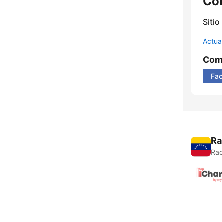
Co
Sitio
Actua
Comp
Fa
Ra
Rad