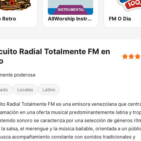
o Retro
AllWorship Instrumental
FM O Dia
cuito Radial Totalmente FM en
o
lmente poderosa
iado
Locales
Latino
ito Radial Totalmente FM es una emisora venezolana que centr
amación en una oferta musical predominantemente latina y trop
ntenido sonoro se caracteriza por una selección de géneros rít
la salsa, el merengue y la música bailable, orientada a un públi
usca acompañamiento constante con sonidos tradicionales y