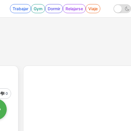
Trabajar
Gym
Dormir
Relajarse
Viaje
0