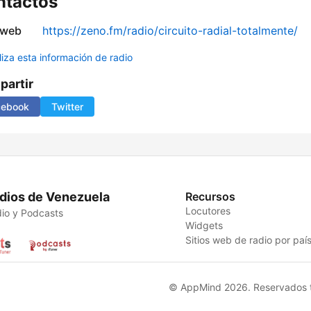
ntactos
 web
https://zeno.fm/radio/circuito-radial-totalmente/
liza esta información de radio
artir
cebook
Twitter
dios de Venezuela
Recursos
Locutores
io y Podcasts
Widgets
Sitios web de radio por paí
© AppMind 2026. Reservados t