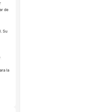
r
ar de
l. Su
e
ara la