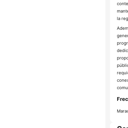
conte
mante
la re
Ademá
gener
progr
dedic
propo
públi
requi
conex
comun
Frec
Marac