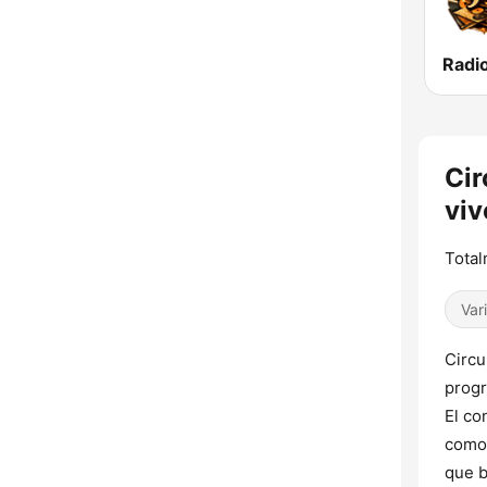
Radi
Cir
viv
Tota
Var
Circu
progr
El co
como 
que b