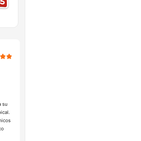
a su
ical.
micos
co