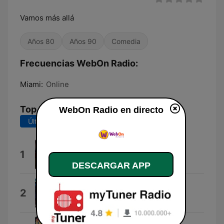
Vamos más allá
Años 80
Años 90
Comedia
Frecuencias WebOn Radio:
Miami:
Online
Top Canciones
WebOn Radio en directo
Últimos 7 días
Últimos 30 días
Back In Time
1
Huey Lewis & The News
DESCARGAR APP
All the Small Things
2
Blink-182