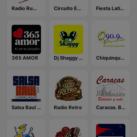
Radio Rumbos
Circuito Exitos 99.9 FM
Fiesta Latina 106.1 FM
365 AMOR
Dj Shaggy Venezuela
Chiquinquireña
Salsa Baul Caracas Salsisima
Radio Retro
Caracas. Baladas y más...