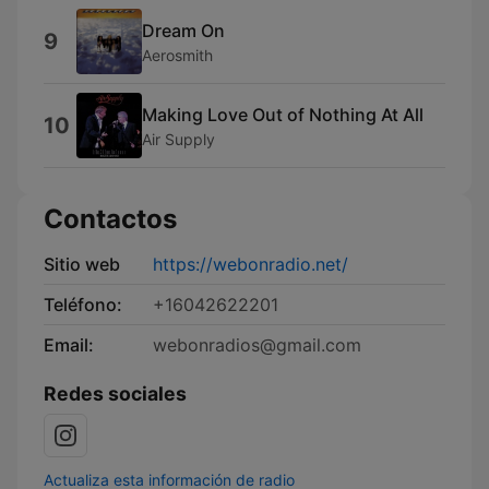
Dream On
9
Aerosmith
Making Love Out of Nothing At All
10
Air Supply
Contactos
Sitio web
https://webonradio.net/
Teléfono:
+16042622201
Email:
webonradios@gmail.com
Redes sociales
Actualiza esta información de radio