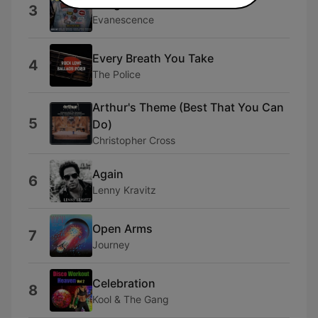
Bring Me to Life
3
Evanescence
Every Breath You Take
4
The Police
Arthur's Theme (Best That You Can
5
Do)
Christopher Cross
Again
6
Lenny Kravitz
Open Arms
7
Journey
Celebration
8
Kool & The Gang