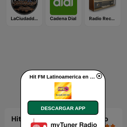
LaCiudaddelosClasicosRadio.com
Cadena Dial
Radio Recuerdos RD
Hit FM Latinoamerica en directo
DESCARGAR APP
Hit FM Latinoamerica en vivo