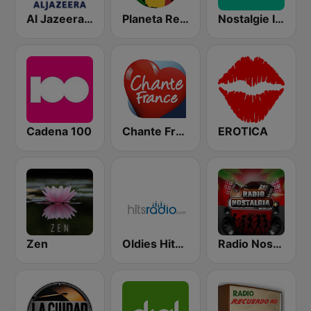
Al Jazeera Arabic (قناة الجزيرة)
Planeta Reggae
Nostalgie Italia
Cadena 100
Chante France
EROTICA
Zen
Oldies Hits - Hits Radio
Radio Nostalgia