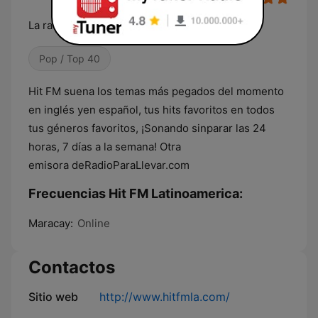
La radio top 40
Pop / Top 40
Hit FM suena los temas más pegados del momento
en inglés yen español, tus hits favoritos en todos
tus géneros favoritos, ¡Sonando sinparar las 24
horas, 7 días a la semana! Otra
emisora deRadioParaLlevar.com
Frecuencias Hit FM Latinoamerica:
Maracay:
Online
Contactos
Sitio web
http://www.hitfmla.com/