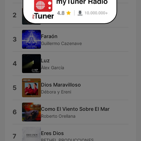
El Rey Ya Viene
2
Musica Cristiana
Faraón
3
Guillermo Cazenave
Luz
4
Àlex García
Dios Maravilloso
5
Débora y Ereni
Como El Viento Sobre El Mar
6
Roberto Orellana
Eres Dios
7
BETHEL PRODUCCIONES