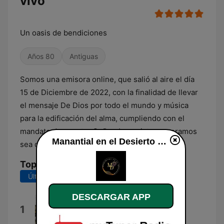
vivo
Un oasis de bendiciones
Años 80
Antiguas
Somos una emisora online, que salió al aire el día
15 de Diciembre de 2022, con la finalidad de llevar
el mensaje De Dios por todo el mundo y música
para la edificación del alma, cumpliendo con el
mandato de nuestro Señor Jesucristo, esperamos
Manantial en el Desierto en directo
sea de mucha bendición para su vida.
Top Canciones
Últimos 7 días
Últimos 30 días
DESCARGAR APP
No Seas Mala Paga
1
Zuany dmc