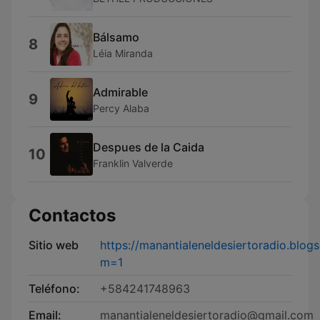
Bálsamo
8
Léia Miranda
Admirable
9
Percy Alaba
Despues de la Caida
10
Franklin Valverde
Contactos
Sitio web
https://manantialeneldesiertoradio.blog
m=1
Teléfono:
+584241748963
Email:
manantialeneldesiertoradio@gmail.com