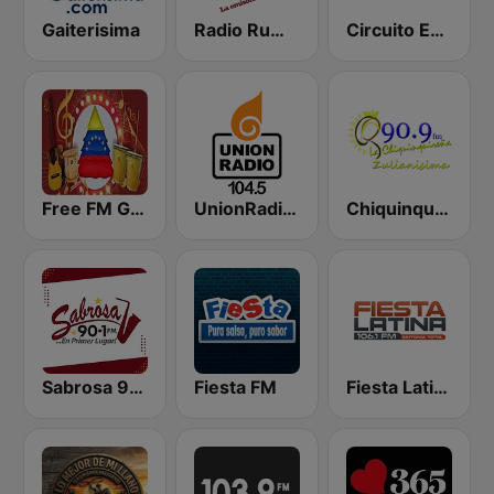
Gaiterisima
Radio Rumbos
Circuito Exitos 99.9 FM
Free FM Gaita
UnionRadio 104.5
Chiquinquireña
Sabrosa 90.1 FM
Fiesta FM
Fiesta Latina 106.1 FM