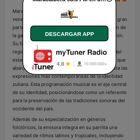
Maracaibera 98.3 FM es una estación de radio
venezolana con sede en Maracaibo que dedica gran
parte de su frecuencia a la promoción y difusión de
DESCARGAR APP
la gaita zuliana y la música tradicional de la región.
Su formato se caracteriza por un enfoque
regionalista que resalta los ritmos autóctonos del
estado Zulia, ofreciendo una selección musical que
abarca desde los clásicos del folclore local hasta las
expresiones más contemporáneas de la identidad
zuliana. Esta programación musical es el eje central
de su identidad, posicionándose como un referente
para la preservación de las tradiciones sonoras del
occidente del país.
Además de su especialización en géneros
folclóricos, la emisora integra en su parrilla una
variedad de ritmos latinos y tropicales, incluyendo