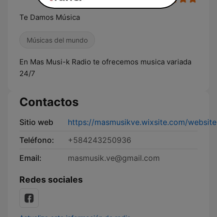
Te Damos Música
Músicas del mundo
En Mas Musi-k Radio te ofrecemos musica variada
24/7
Contactos
Sitio web
https://masmusikve.wixsite.com/website
Teléfono:
+584243250936
Email:
masmusik.ve@gmail.com
Redes sociales