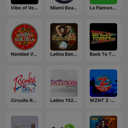
Vibe of Vegas
Miami Beach Radio
La Flamenca
Navidad Venezuela
Latina Bandida!
Back To The 80's Radio
Circuito Rumba - Guayana
Latino 102 FM
WZNT Z-93 FM