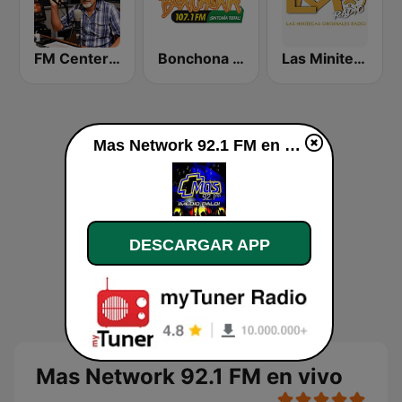
FM Center Venezuela Llaneras
Bonchona 107.1 FM
Las Minitecas Originales
Mas Network 92.1 FM en directo
DESCARGAR APP
Mas Network 92.1 FM en vivo