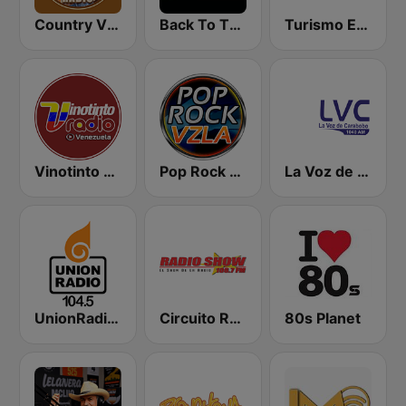
Country Vibes
Back To The 80's Radio
Turismo Estereo Merida Venezuela
Vinotinto Radio Venezuela
Pop Rock Venezuela
La Voz de Carabobo
UnionRadio 104.5
Circuito Radio Show - Maracay
80s Planet