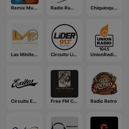
Remix Music
Radio Rumbos
Chiquinquireña
Las Minitecas Originales
Circuito Lider San Cristóbal
UnionRadio 104.5
Circuito Exitos 99.9 FM
Free FM Classics Venezuela
Radio Retro