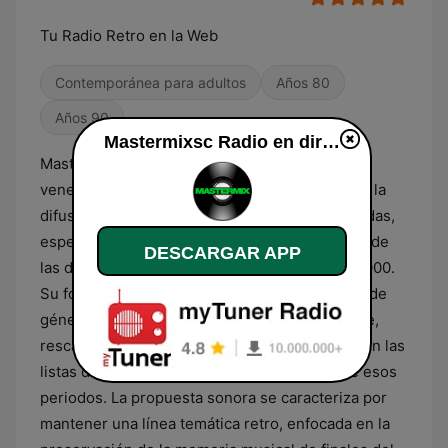
Tu Radio Retro en la Web
Contemporánea para adultos
Años 80
Años 90
Mastermixsc Radio en directo
Mastermixsc Radio es una emisora digital
venezolana que orienta su programación hacia la
difusión de contenido musical de épocas pasadas,
especializándose principalmente en los éxitos de
DESCARGAR APP
las décadas de los 80, 90 y principios de los 2000.
Su formato se basa en una selección continua de
géneros como el pop, el rock y la música dance,
rescatando temas que alcanzaron notoriedad en las
listas de popularidad internacionales durante esos
periodos. La propuesta sonora se caracteriza por
mantener una línea temática retro, enfocada en la