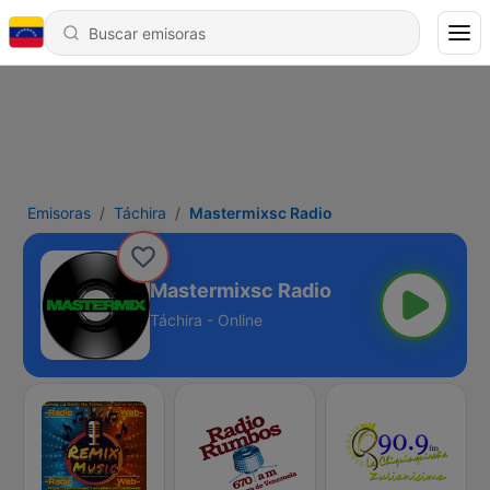
Emisoras
Táchira
Mastermixsc Radio
Mastermixsc Radio
Táchira - Online