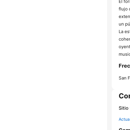
El fo
flujo
exten
un pú
La es
coher
oyent
music
Frec
San F
Co
Sitio
Actua