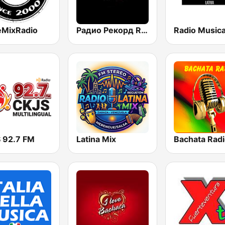
eMixRadio
Радио Рекорд Russian Mix (Radio Record Russian Mix)
 92.7 FM
Latina Mix
Bachata Rad