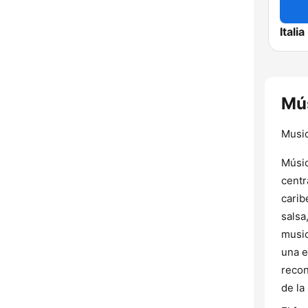
Itali
Mús
Music
Músic
centr
carib
salsa
music
una e
recon
de la