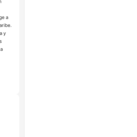
n
ge a
aribe.
a y
s
ia