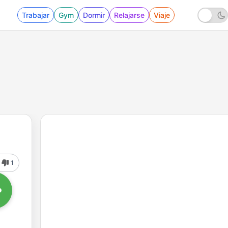
Trabajar
Gym
Dormir
Relajarse
Viaje
1