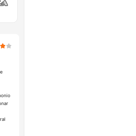
se
monio
onar
ral